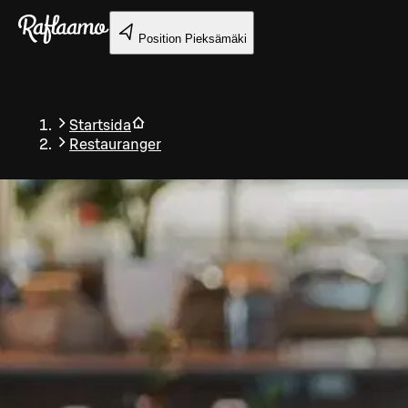
Gå till huvudinnehållet
Position
Pieksämäki
Startsida
Restauranger