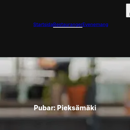
Startsida
Restauranger
Evenemang
Pubar: Pieksämäki