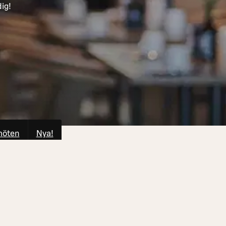
ig!
möten
Nya!