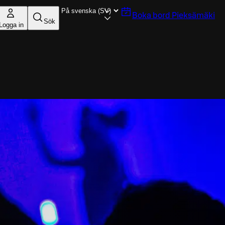
Boka bord
Pieksämäki
Sök
Logga in