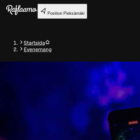
Gå till huvudinnehållet
Position
Pieksämäki
Startsida
Evenemang