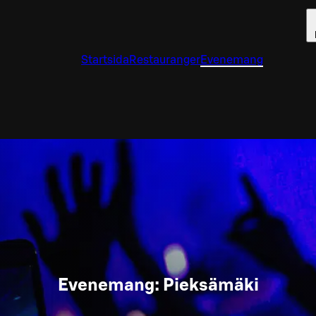
Startsida
Restauranger
Evenemang
Evenemang: Pieksämäki