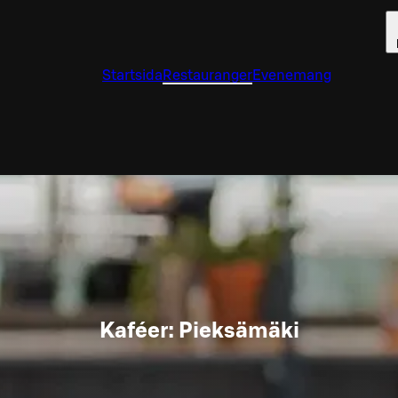
Startsida
Restauranger
Evenemang
Kaféer: Pieksämäki