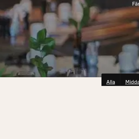
Fä
Alla
Midd