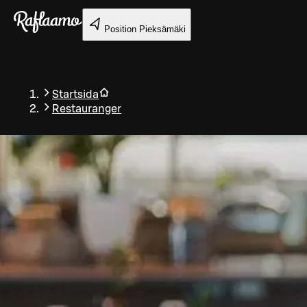
Gå till huvudinnehållet
Position
Pieksämäki
Startsida
Restauranger