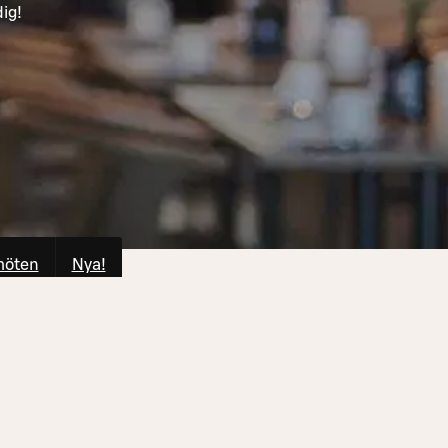
ig!
möten
Nya!