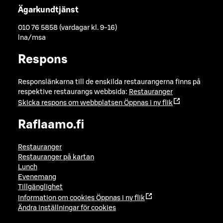
Ägarkundtjänst
010 76 5858 (vardagar kl. 9-16)
lna/msa
Respons
Responslänkarna till de enskilda restaurangerna finns på
respektive restaurangs webbsida:
Restauranger
Skicka respons om webbplatsen
Öppnas i ny flik
Raflaamo.fi
Restauranger
Restauranger på kartan
Lunch
Evenemang
Tillgänglighet
Information om cookies
Öppnas i ny flik
Ändra inställningar för cookies