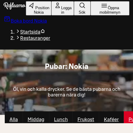
Gå till huvudinnehållet
Position
Logga
Öppna
Nokia
in
Sök
mobilmenyn
Boka bord
Nokia
Startsida
Restauranger
Pubar: Nokia
Öl, vin och kalla drycker. Se de bästa pubarna och
barerna nära dig!
Alla
Middag
Lunch
Frukost
Kaféer
P