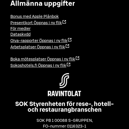
Allmänna uppgifter
Bonus med Apple Plånbok
Presentkort
Öppnas i ny flik
För medier
Dataskydd
Oiva-rapporter
Öppnas i ny flik
Arbetsplatser
Öppnas i ny flik
Boka mötesplatser
Öppnas i ny flik
Sokoshotels.fi
Öppnas i ny flik
SOK Styrenheten för rese-, hotell-
och restaurangbranschen
SOK PB 1 00088 S-GRUPPEN
,
FO-nummer 0116323-1