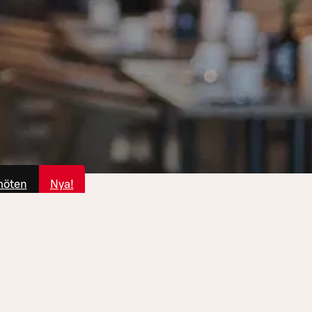
möten
Nya!