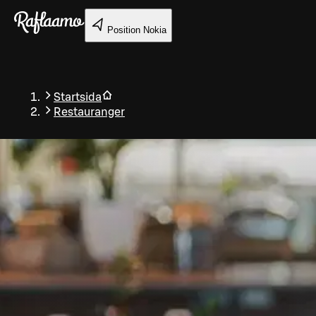
Gå till huvudinnehållet
Position
Nokia
Startsida
Restauranger