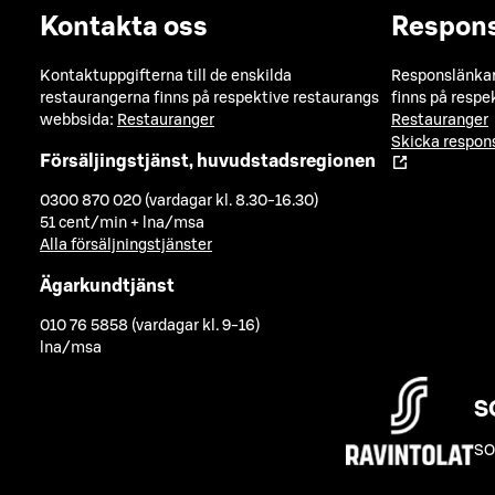
Kontakta oss
Respon
Kontaktuppgifterna till de enskilda
Responslänkarn
restaurangerna finns på respektive restaurangs
finns på respe
webbsida:
Restauranger
Restauranger
Skicka respo
Försäljingstjänst, huvudstadsregionen
0300 870 020 (vardagar kl. 8.30-16.30)
51 cent/min + lna/msa
Alla försäljningstjänster
Ägarkundtjänst
010 76 5858 (vardagar kl. 9-16)
lna/msa
S
SO