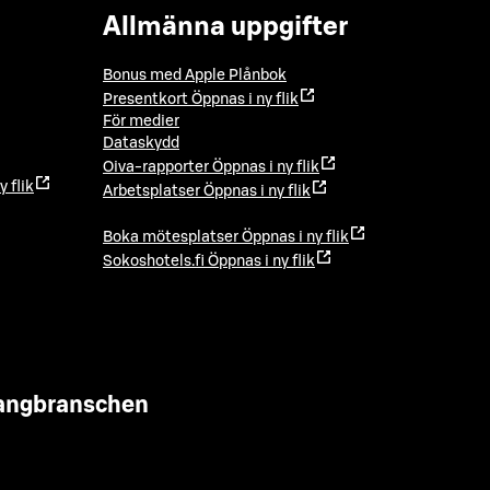
Allmänna uppgifter
Bonus med Apple Plånbok
Presentkort
Öppnas i ny flik
För medier
Dataskydd
Oiva-rapporter
Öppnas i ny flik
y flik
Arbetsplatser
Öppnas i ny flik
Boka mötesplatser
Öppnas i ny flik
Sokoshotels.fi
Öppnas i ny flik
urangbranschen