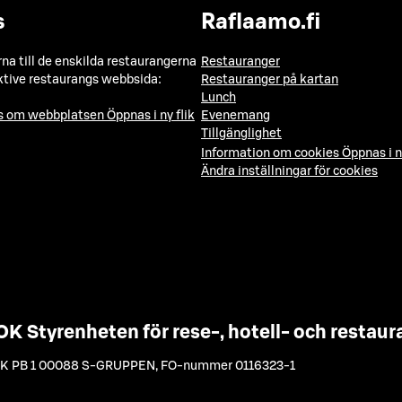
s
Raflaamo.fi
a till de enskilda restaurangerna
Restauranger
ktive restaurangs webbsida:
Restauranger på kartan
Lunch
ns om webbplatsen
Öppnas i ny flik
Evenemang
Tillgänglighet
Information om cookies
Öppnas i n
Ändra inställningar för cookies
OK Styrenheten för rese-, hotell- och resta
K PB 1 00088 S-GRUPPEN
,
FO-nummer 0116323-1