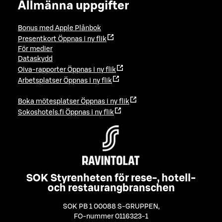
Allmänna uppgifter
Bonus med Apple Plånbok
Presentkort
Öppnas i ny flik
För medier
Dataskydd
Oiva-rapporter
Öppnas i ny flik
Arbetsplatser
Öppnas i ny flik
Boka mötesplatser
Öppnas i ny flik
Sokoshotels.fi
Öppnas i ny flik
SOK Styrenheten för rese-, hotell-
och restaurangbranschen
SOK PB 1 00088 S-GRUPPEN
,
FO-nummer 0116323-1