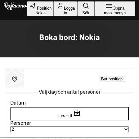
Gå till huvudinnehållet
Position
Logga
Öppna
Nokia
in
Sök
mobilmenyn
Boka bord: Nokia
Byt position
Välj dag och antal personer
Datum
tors 6.8.
Personer