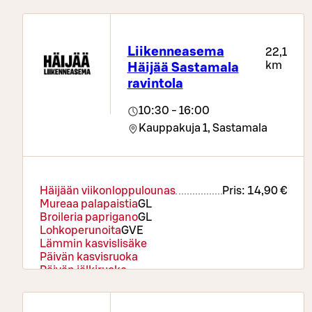
Liikenneasema
22,1
km
Häijää Sastamala
ravintola
10:30 - 16:00
Kauppakuja 1,
Sastamala
Häijään viikonloppulounas
Pris:
14,90 €
Mureaa palapaistia
G
L
Broileria paprigano
G
L
Lohkoperunoita
G
VE
Lämmin kasvislisäke
Päivän kasvisruoka
Päivän jälkiruoka