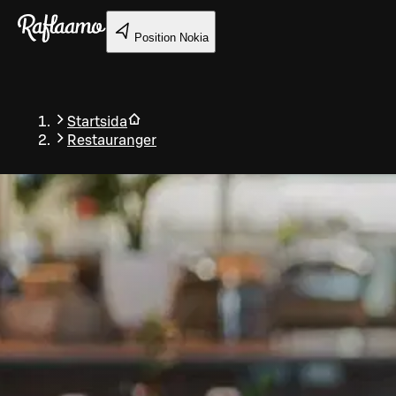
Gå till huvudinnehållet
Position
Nokia
Startsida
Restauranger