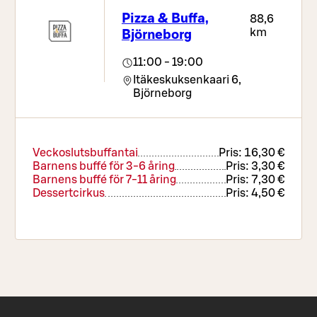
Ris VE, G | Potatismos L, G | Rostade grönsaker
Pizza & Buffa,
88,6
VE, G
km
Björneborg
Rikligt salladsbord
Pizzor – berätta dina önskemål
11:00 - 19:00
Drycker
Itäkeskuksenkaari 6,
Kaffe eller te
Björneborg
Salladsbuffé
Pris:
9,90 €
Salladsbuffén är en mångsidig, fräsch och lätt
helhet som erbjuder ett alternativ för lättare
Veckoslutsbuffantai
Pris:
16,30 €
njutning. Priset inkluderar en riklig salladsbar,
Barnens buffé för 3-6 åring
Pris:
3,30 €
bröd, måltidsdrycker och kaffe eller te.
Barnens buffé för 7-11 åring
Pris:
7,30 €
Dessertcirkus
Pris:
4,50 €