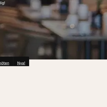
dig!
möten
Nya!