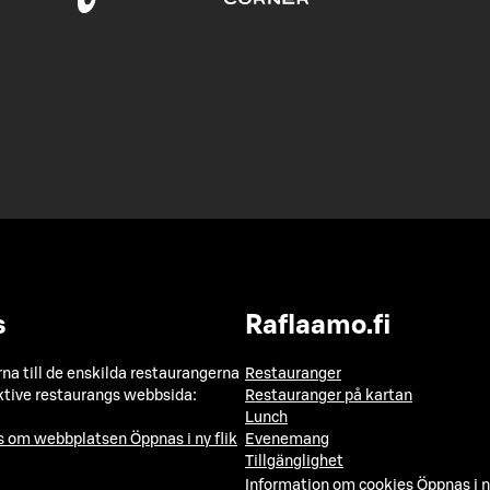
s
Raflaamo.fi
a till de enskilda restaurangerna
Restauranger
ktive restaurangs webbsida:
Restauranger på kartan
Lunch
ns om webbplatsen
Öppnas i ny flik
Evenemang
Tillgänglighet
Information om cookies
Öppnas i n