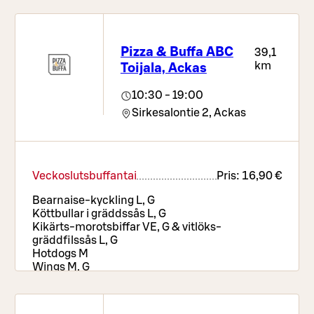
Pizza & Buffa ABC
39,1
km
Toijala, Ackas
10:30 - 19:00
Sirkesalontie 2,
Ackas
Veckoslutsbuffantai
Pris:
16,90 €
Bearnaise-kyckling L, G
Köttbullar i gräddssås L, G
Kikärts-morotsbiffar VE, G & vitlöks-
gräddfilssås L, G
Hotdogs M
Wings M, G
Kycklingnuggets M
Lökringar VE