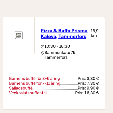
Pizza & Buffa Prisma
16,9
km
Kaleva, Tammerfors
10:30 - 18:30
Sammonkatu 75,
Tammerfors
Barnens buffé för 3-6 åring
Pris:
3,30 €
Barnens buffé för 7-11 åring
Pris:
7,30 €
Salladsbuffé
Pris:
9,90 €
Veckoslutsbuffantai
Pris:
16,30 €