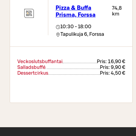
Pizza & Buffa
74,8
km
Prisma, Forssa
10:30 - 18:00
Tapulikuja 6,
Forssa
Veckoslutsbuffantai
Pris:
16,90 €
Salladsbuffé
Pris:
9,90 €
Dessertcirkus
Pris:
4,50 €