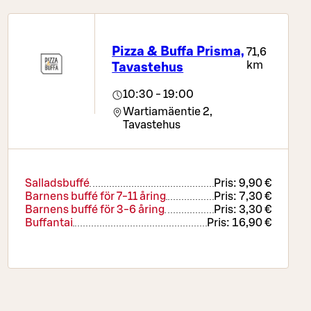
Pizza & Buffa Prisma,
71,6
km
Tavastehus
10:30 - 19:00
Wartiamäentie 2,
Tavastehus
Salladsbuffé
Pris:
9,90 €
Barnens buffé för 7-11 åring
Pris:
7,30 €
Barnens buffé för 3-6 åring
Pris:
3,30 €
Buffantai
Pris:
16,90 €