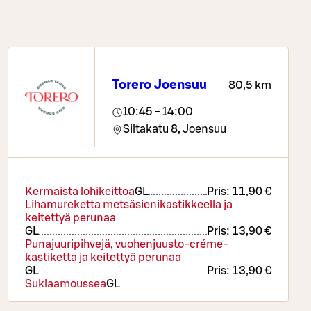
Torero Joensuu
80,5 km
10:45 - 14:00
Siltakatu 8,
Joensuu
Kermaista lohikeittoa
G
L
Pris:
11,90 €
Lihamureketta metsäsienikastikkeella ja
keitettyä perunaa
G
L
Pris:
13,90 €
Punajuuripihvejä, vuohenjuusto-créme-
kastiketta ja keitettyä perunaa
G
L
Pris:
13,90 €
Suklaamoussea
G
L