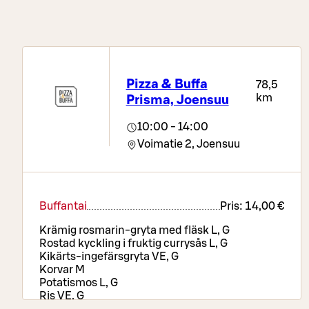
Pizza & Buffa
78,5
km
Prisma, Joensuu
10:00 - 14:00
Voimatie 2,
Joensuu
Buffantai
Pris:
14,00 €
Krämig rosmarin-gryta med fläsk L, G
Rostad kyckling i fruktig currysås L, G
Kikärts-ingefärsgryta VE, G
Korvar M
Potatismos L, G
Ris VE, G