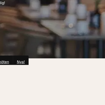
dig!
möten
Nya!