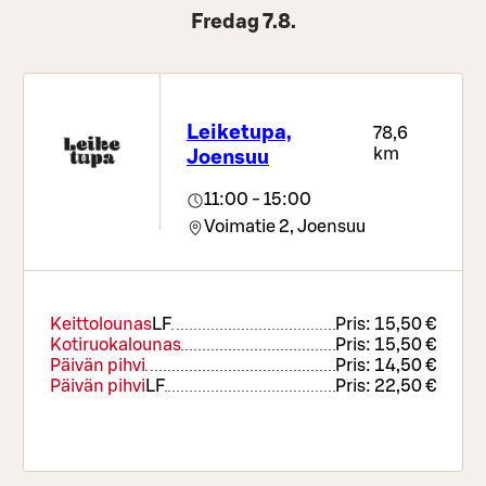
Fredag 7.8.
Leiketupa,
78,6
km
Joensuu
11:00 - 15:00
Voimatie 2,
Joensuu
Keittolounas
LF
Pris:
15,50 €
Kotiruokalounas
Pris:
15,50 €
Päivän pihvi
Pris:
14,50 €
Päivän pihvi
LF
Pris:
22,50 €