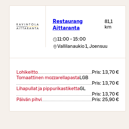
Rostad sötpotatis & morot VE, G
Pizzabord, sallads- och brödbuffé, drycker samt
kaffe eller te
Restaurang
81,1
km
Aittaranta
11:00 - 15:00
Vallilanaukio 1,
Joensuu
Lohikeitto
Pris:
13,70 €
Tomaattinen mozzarellapasta
L
GB
Pris:
13,70 €
Lihapullat ja pippurikastiketta
G
L
Pris:
13,70 €
Päivän pihvi
Pris:
25,90 €