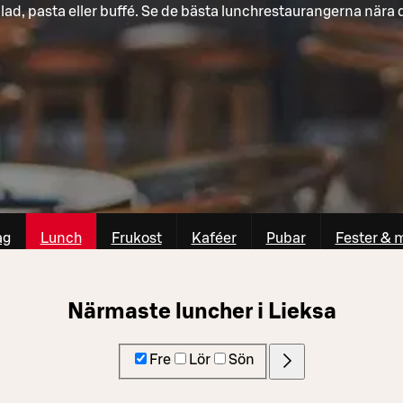
lad, pasta eller buffé. Se de bästa lunchrestaurangerna nära 
ag
Lunch
Frukost
Kaféer
Pubar
Fester & 
Närmaste luncher i Lieksa
Fre
Lör
Sön