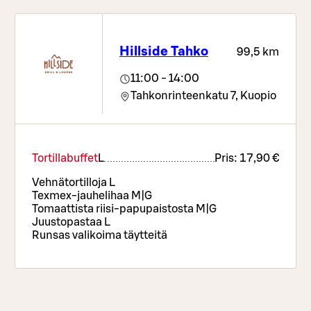
Hillside Tahko
99,5 km
11:00 - 14:00
Tahkonrinteenkatu 7,
Kuopio
Tortillabuffet
L
Pris:
17,90 €
Vehnätortilloja L
Texmex-jauhelihaa M|G
Tomaattista riisi-papupaistosta M|G
Juustopastaa L
Runsas valikoima täytteitä