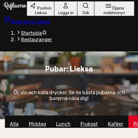
Gå till huvudinnehållet
Position
Öppna
Lieksa
Logga in
Sök
mobilmenyn
Boka bord
Lieksa
Startsida
Restauranger
Pubar: Lieksa
Öl, vin och kalla drycker. Se de bästa pubarna och
barerna nära dig!
Alla
Middag
Lunch
Frukost
Kaféer
P