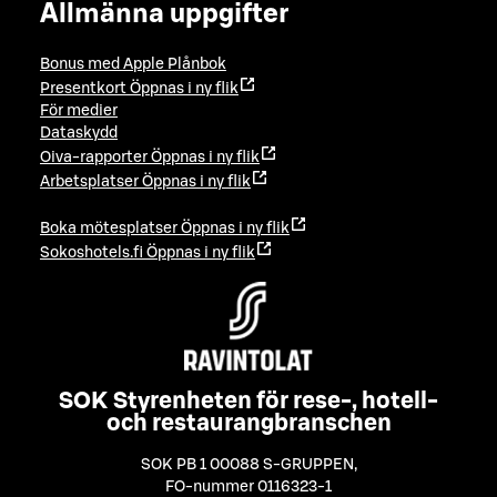
Allmänna uppgifter
Bonus med Apple Plånbok
Presentkort
Öppnas i ny flik
För medier
Dataskydd
Oiva-rapporter
Öppnas i ny flik
Arbetsplatser
Öppnas i ny flik
Boka mötesplatser
Öppnas i ny flik
Sokoshotels.fi
Öppnas i ny flik
SOK Styrenheten för rese-, hotell-
och restaurangbranschen
SOK PB 1 00088 S-GRUPPEN
,
FO-nummer 0116323-1