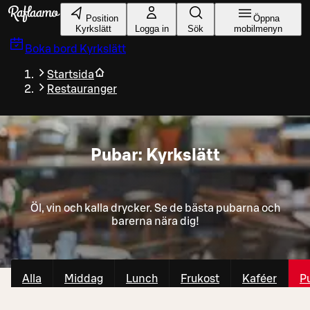
Gå till huvudinnehållet
Position
Öppna
Kyrkslätt
Logga in
Sök
mobilmenyn
Boka bord
Kyrkslätt
Startsida
Restauranger
Pubar: Kyrkslätt
Öl, vin och kalla drycker. Se de bästa pubarna och
barerna nära dig!
Alla
Middag
Lunch
Frukost
Kaféer
P