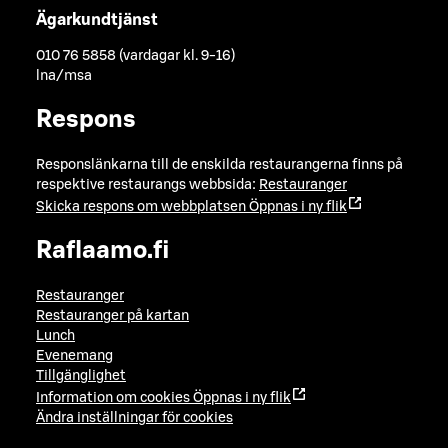
Ägarkundtjänst
010 76 5858 (vardagar kl. 9-16)
lna/msa
Respons
Responslänkarna till de enskilda restaurangerna finns på
respektive restaurangs webbsida:
Restauranger
Skicka respons om webbplatsen
Öppnas i ny flik
Raflaamo.fi
Restauranger
Restauranger på kartan
Lunch
Evenemang
Tillgänglighet
Information om cookies
Öppnas i ny flik
Ändra inställningar för cookies