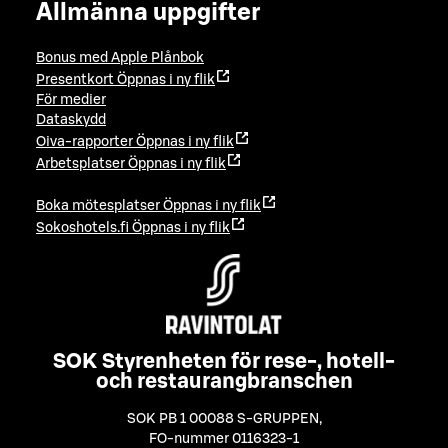
Allmänna uppgifter
Bonus med Apple Plånbok
Presentkort
Öppnas i ny flik
För medier
Dataskydd
Oiva-rapporter
Öppnas i ny flik
Arbetsplatser
Öppnas i ny flik
Boka mötesplatser
Öppnas i ny flik
Sokoshotels.fi
Öppnas i ny flik
SOK Styrenheten för rese-, hotell-
och restaurangbranschen
SOK PB 1 00088 S-GRUPPEN
,
FO-nummer 0116323-1