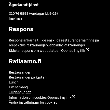
Ägarkundtjänst
010 76 5858 (vardagar kl. 9-16)
lna/msa
Respons
Responslänkarna till de enskilda restaurangerna finns på
respektive restaurangs webbsida:
Restauranger
Skicka respons om webbplatsen
Öppnas i ny flik
Raflaamo.fi
Restauranger
Restauranger på kartan
Lunch
Evenemang
Tillgänglighet
Information om cookies
Öppnas i ny flik
Ändra inställningar för cookies