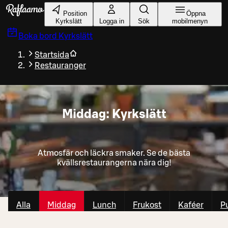
Gå till huvudinnehållet
Position
Öppna
Kyrkslätt
Logga in
Sök
mobilmenyn
Boka bord
Kyrkslätt
Startsida
Restauranger
Middag: Kyrkslätt
Atmosfär och läckra smaker. Se de bästa
kvällsrestaurangerna nära dig!
Alla
Middag
Lunch
Frukost
Kaféer
P