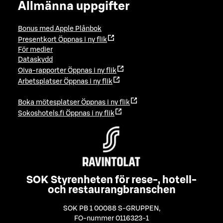
Allmänna uppgifter
Bonus med Apple Plånbok
Presentkort
Öppnas i ny flik
För medier
Dataskydd
Oiva-rapporter
Öppnas i ny flik
Arbetsplatser
Öppnas i ny flik
Boka mötesplatser
Öppnas i ny flik
Sokoshotels.fi
Öppnas i ny flik
SOK Styrenheten för rese-, hotell-
och restaurangbranschen
SOK PB 1 00088 S-GRUPPEN
,
FO-nummer 0116323-1