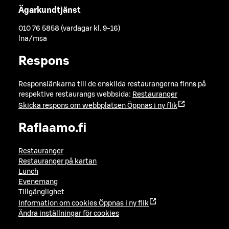
Ägarkundtjänst
010 76 5858 (vardagar kl. 9-16)
lna/msa
Respons
Responslänkarna till de enskilda restaurangerna finns på
respektive restaurangs webbsida:
Restauranger
Skicka respons om webbplatsen
Öppnas i ny flik
Raflaamo.fi
Restauranger
Restauranger på kartan
Lunch
Evenemang
Tillgänglighet
Information om cookies
Öppnas i ny flik
Ändra inställningar för cookies