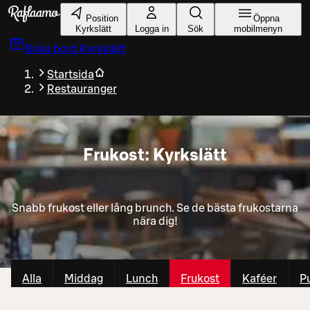
Gå till huvudinnehållet
Position
Öppna
Kyrkslätt
Logga in
Sök
mobilmenyn
Boka bord
Kyrkslätt
Startsida
Restauranger
Frukost: Kyrkslätt
Snabb frukost eller lång brunch. Se de bästa frukostarna
nära dig!
Alla
Middag
Lunch
Frukost
Kaféer
P