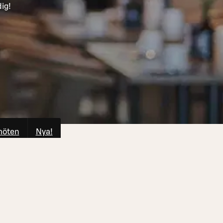
ig!
möten
Nya!