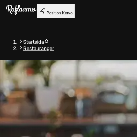
Gå till huvudinnehållet
Position
Kervo
Startsida
Restauranger