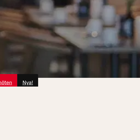
möten
Nya!