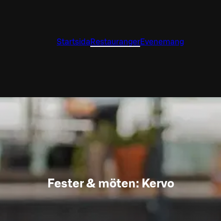
Startsida
Restauranger
Evenemang
Fester & möten: Kervo