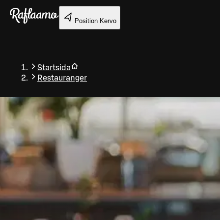
Gå till huvudinnehållet
Position
Kervo
Startsida
Restauranger