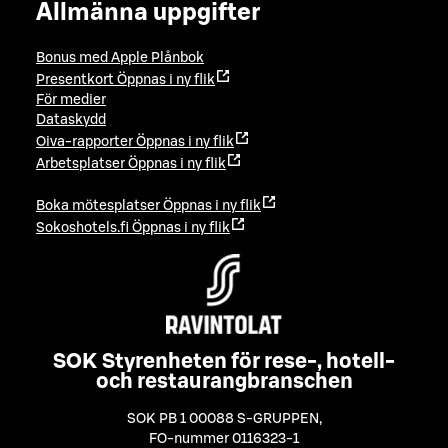
Allmänna uppgifter
Bonus med Apple Plånbok
Presentkort
Öppnas i ny flik
För medier
Dataskydd
Oiva-rapporter
Öppnas i ny flik
Arbetsplatser
Öppnas i ny flik
Boka mötesplatser
Öppnas i ny flik
Sokoshotels.fi
Öppnas i ny flik
SOK Styrenheten för rese-, hotell-
och restaurangbranschen
SOK PB 1 00088 S-GRUPPEN
,
FO-nummer 0116323-1