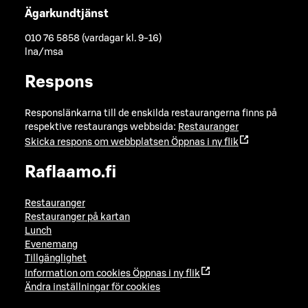
Ägarkundtjänst
010 76 5858 (vardagar kl. 9-16)
lna/msa
Respons
Responslänkarna till de enskilda restaurangerna finns på
respektive restaurangs webbsida:
Restauranger
Skicka respons om webbplatsen
Öppnas i ny flik
Raflaamo.fi
Restauranger
Restauranger på kartan
Lunch
Evenemang
Tillgänglighet
Information om cookies
Öppnas i ny flik
Ändra inställningar för cookies