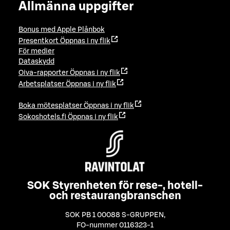
Allmänna uppgifter
Bonus med Apple Plånbok
Presentkort
Öppnas i ny flik
För medier
Dataskydd
Oiva-rapporter
Öppnas i ny flik
Arbetsplatser
Öppnas i ny flik
Boka mötesplatser
Öppnas i ny flik
Sokoshotels.fi
Öppnas i ny flik
SOK Styrenheten för rese-, hotell-
och restaurangbranschen
SOK PB 1 00088 S-GRUPPEN
,
FO-nummer 0116323-1