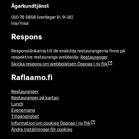
Ägarkundtjänst
010 76 5858 (vardagar kl. 9-16)
lna/msa
Respons
Responslänkarna till de enskilda restaurangerna finns på
respektive restaurangs webbsida:
Restauranger
Skicka respons om webbplatsen
Öppnas i ny flik
Raflaamo.fi
Restauranger
Restauranger på kartan
Lunch
Evenemang
Tillgänglighet
Information om cookies
Öppnas i ny flik
Ändra inställningar för cookies