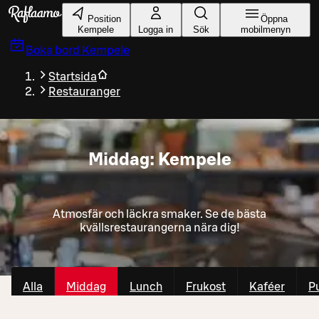
Gå till huvudinnehållet
Position
Öppna
Kempele
Logga in
Sök
mobilmenyn
Boka bord
Kempele
Startsida
Restauranger
Middag: Kempele
Atmosfär och läckra smaker. Se de bästa
kvällsrestaurangerna nära dig!
Alla
Middag
Lunch
Frukost
Kaféer
P