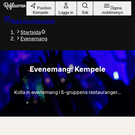
Gå till huvudinnehållet
Position
Öppna
Kempele
Logga in
Sök
mobilmenyn
Boka bord
Kempele
Startsida
Evenemang
Evenemang: Kempele
Kolla in evenemang i S-gruppens restauranger...