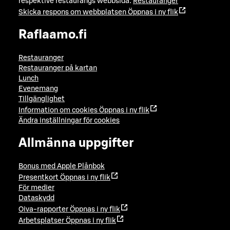
respektive restaurangs webbsida:
Restauranger
Skicka respons om webbplatsen
Öppnas i ny flik
Raflaamo.fi
Restauranger
Restauranger på kartan
Lunch
Evenemang
Tillgänglighet
Information om cookies
Öppnas i ny flik
Ändra inställningar för cookies
Allmänna uppgifter
Bonus med Apple Plånbok
Presentkort
Öppnas i ny flik
För medier
Dataskydd
Oiva-rapporter
Öppnas i ny flik
Arbetsplatser
Öppnas i ny flik