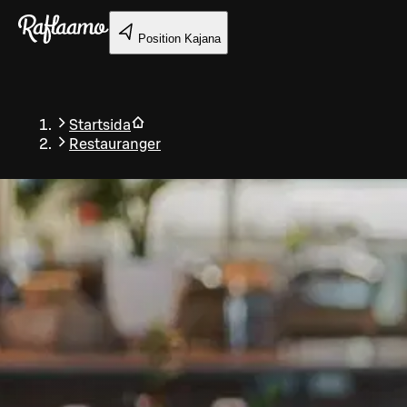
Gå till huvudinnehållet
Position
Kajana
Startsida
Restauranger