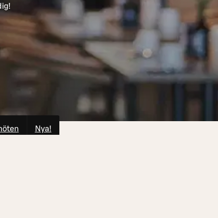
dig!
möten
Nya!