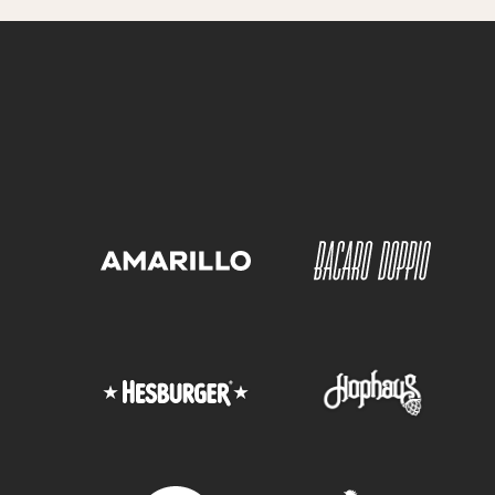
Burger Mesa vegetarisk
VE
Pris:
14,00 €
Burger Mesa, grönsaksbiffar (VE), cheddar,
pommes och majonnäs. Dessutom en riklig
salladsbuffé, vatten och kaffe/te.