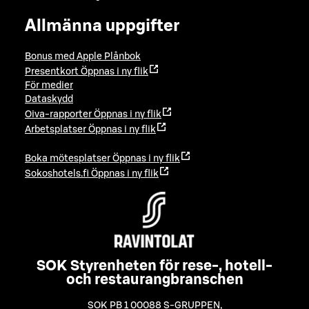
Allmänna uppgifter
Bonus med Apple Plånbok
Presentkort
Öppnas i ny flik
För medier
Dataskydd
Oiva-rapporter
Öppnas i ny flik
Arbetsplatser
Öppnas i ny flik
Boka mötesplatser
Öppnas i ny flik
Sokoshotels.fi
Öppnas i ny flik
SOK Styrenheten för rese-, hotell-
och restaurangbranschen
SOK PB 1 00088 S-GRUPPEN
,