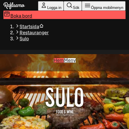
Gå till huvudinnehållet
Logga in
Sök
Öppna mobilmenyn
Boka bord
Startsida
Restauranger
Sulo
Hem
Meny