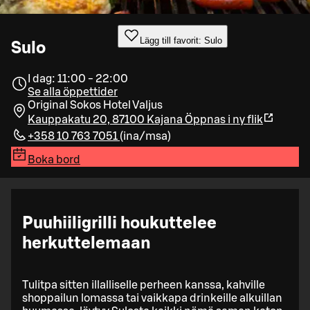
Lägg till favorit: Sulo
Sulo
I dag: 11:00 - 22:00
Se alla öppettider
Original Sokos Hotel Valjus
Kauppakatu 20, 87100 Kajana
Öppnas i ny flik
+358 10 763 7051
(
ina/msa
)
Boka bord
Puuhiiligrilli houkuttelee
herkuttelemaan
Tulitpa sitten illalliselle perheen kanssa, kahville
shoppailun lomassa tai vaikkapa drinkeille alkuillan