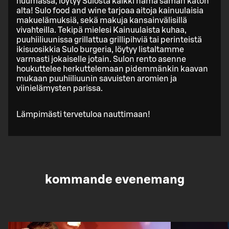
huumassa, löytyy Sulosta kaikki nämä saman katon
alta! Sulo food and wine tarjoaa aitoja kainuulaisia
makuelämuksiä, sekä makuja kansainvälisillä
vivahteilla. Tekipä mielesi Kainuulaista kuhaa,
puuhiiliuunissa grillattua grillipihviä tai perinteistä
ikisuosikkia Sulo burgeria, löytyy listaltamme
varmasti jokaiselle jotain. Sulon rento asenne
houkuttelee herkuttelemaan pidemmänkin kaavan
mukaan puuhiiliuunin savuisten aromien ja
viinielämysten parissa.
Lämpimästi tervetuloa nauttimaan!
kommande evenemang