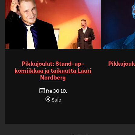
Pikkujoulut: Stand-up-
Pikkujoul
komiikkaa ja taikuutta Lauri
Nordberg
fre 30.10.
Sulo