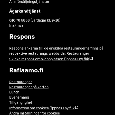
Alla försäljningstjänster
Ägarkundtjänst
010 76 5858 (vardagar kl. 9-16)
lna/msa
Respons
Responslänkarna till de enskilda restaurangerna finns på
respektive restaurangs webbsida:
Restauranger
Skicka respons om webbplatsen
Öppnas i ny flik
Raflaamo.fi
Restauranger
Restauranger på kartan
Lunch
Evenemang
Tillgänglighet
Information om cookies
Öppnas i ny flik
Ändra inställningar för cookies