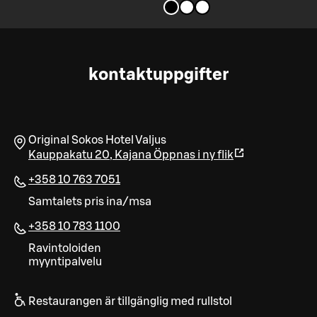
kontaktuppgifter
Original Sokos Hotel Valjus
Kauppakatu 20
,
Kajana
Öppnas i ny flik
+358 10 763 7051
Samtalets pris ina/msa
+358 10 783 1100
Ravintoloiden
myyntipalvelu
Restaurangen är tillgänglig med rullstol