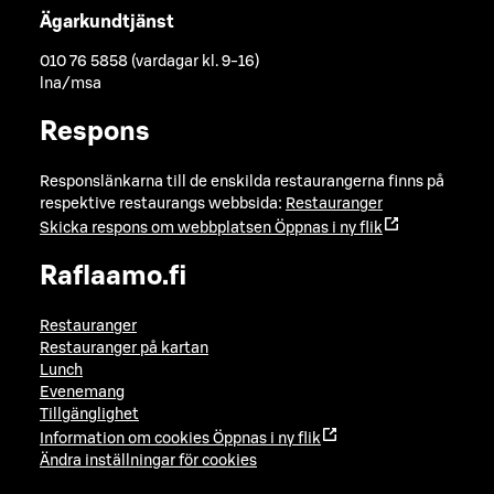
Ägarkundtjänst
010 76 5858 (vardagar kl. 9-16)
lna/msa
Respons
Responslänkarna till de enskilda restaurangerna finns på
respektive restaurangs webbsida:
Restauranger
Skicka respons om webbplatsen
Öppnas i ny flik
Raflaamo.fi
Restauranger
Restauranger på kartan
Lunch
Evenemang
Tillgänglighet
Information om cookies
Öppnas i ny flik
Ändra inställningar för cookies