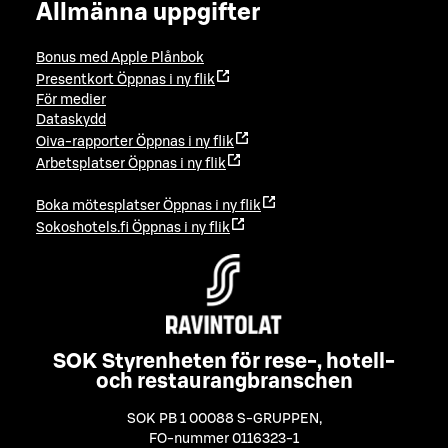
Allmänna uppgifter
Bonus med Apple Plånbok
Presentkort
Öppnas i ny flik
För medier
Dataskydd
Oiva-rapporter
Öppnas i ny flik
Arbetsplatser
Öppnas i ny flik
Boka mötesplatser
Öppnas i ny flik
Sokoshotels.fi
Öppnas i ny flik
SOK Styrenheten för rese-, hotell-
och restaurangbranschen
SOK PB 1 00088 S-GRUPPEN
,
FO-nummer 0116323-1