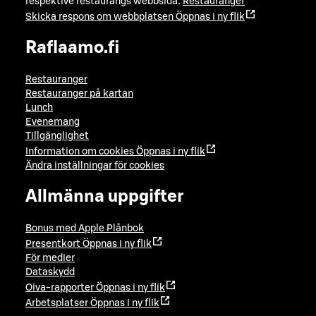
respektive restaurangs webbsida:
Restauranger
Skicka respons om webbplatsen
Öppnas i ny flik
Raflaamo.fi
Restauranger
Restauranger på kartan
Lunch
Evenemang
Tillgänglighet
Information om cookies
Öppnas i ny flik
Ändra inställningar för cookies
Allmänna uppgifter
Bonus med Apple Plånbok
Presentkort
Öppnas i ny flik
För medier
Dataskydd
Oiva-rapporter
Öppnas i ny flik
Arbetsplatser
Öppnas i ny flik