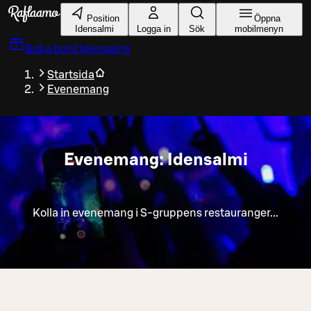
Gå till huvudinnehållet
Position
Öppna
Idensalmi
Logga in
Sök
mobilmenyn
Boka bord
Idensalmi
Startsida
Evenemang
Evenemang: Idensalmi
Kolla in evenemang i S-gruppens restauranger...