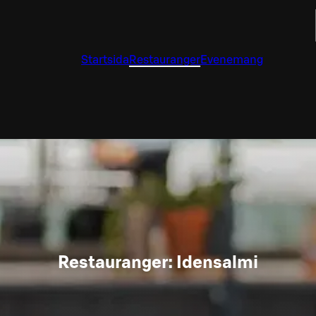
Startsida
Restauranger
Evenemang
Restauranger: Idensalmi