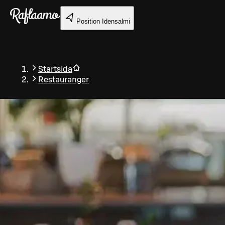
Gå till huvudinnehållet
Position
Idensalmi
Startsida
Restauranger