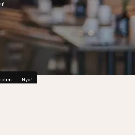
ig!
möten
Nya!