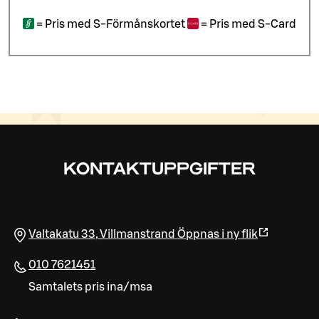
=
Pris med S-Förmånskortet
=
Pris med S-Card
KONTAKTUPPGIFTER
Valtakatu 33
,
Villmanstrand
Öppnas i ny flik
010 7621451
Samtalets pris ina/msa