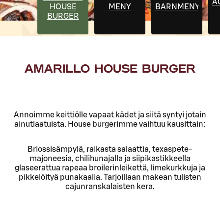
Ä
HOUSE
MENY
BARNMENY
BURGER
AMARILLO HOUSE BURGER
Annoimme keittiölle vapaat kädet ja siitä syntyi jotain
ainutlaatuista. House burgerimme vaihtuu kausittain:
Briossisämpylä, raikasta salaattia, texaspete-
majoneesia, chilihunajalla ja siipikastikkeella
glaseerattua rapeaa broilerinleikettä, limekurkkuja ja
pikkelöityä punakaalia. Tarjoillaan makean tulisten
cajunranskalaisten kera.