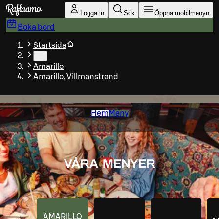
Gå till huvudinnehållet
Logga in
Sök
Öppna mobilmenyn
Boka bord
Startsida
…
Amarillo
Amarillo, Villmanstrand
Hem
Meny
VÅRA MENYER
AMARILLO