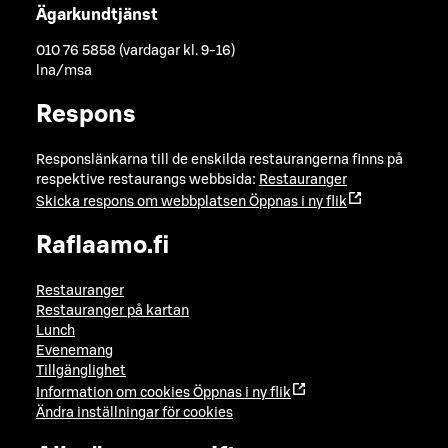
Ägarkundtjänst
010 76 5858 (vardagar kl. 9-16)
lna/msa
Respons
Responslänkarna till de enskilda restaurangerna finns på
respektive restaurangs webbsida:
Restauranger
Skicka respons om webbplatsen
Öppnas i ny flik
Raflaamo.fi
Restauranger
Restauranger på kartan
Lunch
Evenemang
Tillgänglighet
Information om cookies
Öppnas i ny flik
Ändra inställningar för cookies