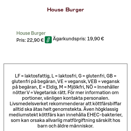
House Burger
House Burger
Ägarkundspris:
19,90 €
Pris:
22,90 €
LF = laktosfattig, L = laktosfri, G = glutenfri, GB =
glutenfri på begäran, VE = vegansk, VEB = vegansk
på begäran, E = Eldig, M = Mjölkfri, NÖ = Innehåller
nötter V = Vegetarisk rätt. För mer information om
portioner, vänligen kontakta personalen.
Livsmedelsverket rekommenderar att köttfärsbiffar
alltid ska ätas helt genomstekta. Även högklassig
mediumstekt köttfärs kan innehålla EHEC-bakterier,
som kan orsaka allvarlig matförgiftning särskilt hos
barn och äldre människor.