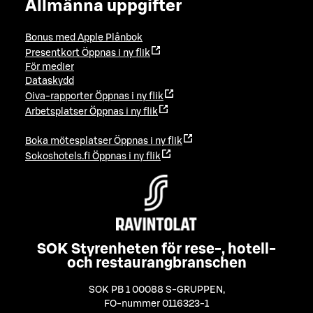
Allmänna uppgifter
Bonus med Apple Plånbok
Presentkort
Öppnas i ny flik
För medier
Dataskydd
Oiva-rapporter
Öppnas i ny flik
Arbetsplatser
Öppnas i ny flik
Boka mötesplatser
Öppnas i ny flik
Sokoshotels.fi
Öppnas i ny flik
SOK Styrenheten för rese-, hotell-
och restaurangbranschen
SOK PB 1 00088 S-GRUPPEN
,
FO-nummer 0116323-1