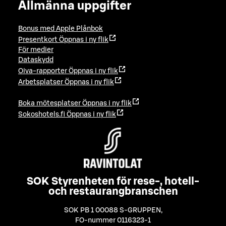
Allmänna uppgifter
Bonus med Apple Plånbok
Presentkort
Öppnas i ny flik
För medier
Dataskydd
Oiva-rapporter
Öppnas i ny flik
Arbetsplatser
Öppnas i ny flik
Boka mötesplatser
Öppnas i ny flik
Sokoshotels.fi
Öppnas i ny flik
SOK Styrenheten för rese-, hotell-
och restaurangbranschen
SOK PB 1 00088 S-GRUPPEN
,
FO-nummer 0116323-1