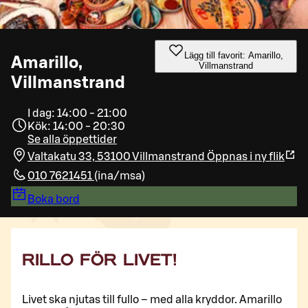
Lägg till favorit: Amarillo,
Amarillo,
Villmanstrand
Villmanstrand
I dag: 14:00 - 21:00
Kök: 14:00 - 20:30
Se alla öppettider
Valtakatu 33, 53100 Villmanstrand
Öppnas i ny flik
010 7621451
(
ina/msa
)
Boka bord
RILLO FÖR LIVET!
Livet ska njutas till fullo – med alla kryddor. Amarillo