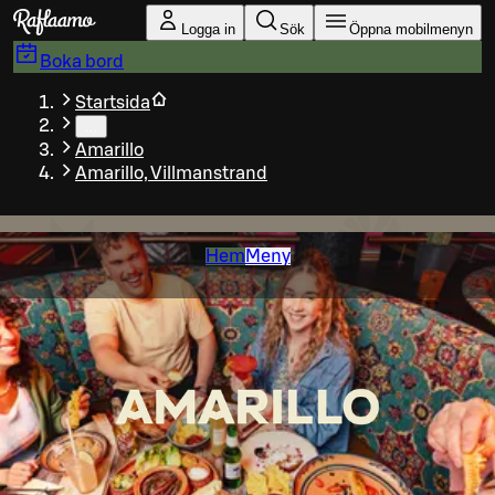
Gå till huvudinnehållet
Logga in
Sök
Öppna mobilmenyn
Boka bord
Startsida
…
Amarillo
Amarillo, Villmanstrand
Hem
Meny