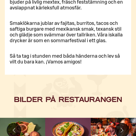
bjuder på livlig mextex, fräsch feststämning och en
avslappnat kärleksfull atmosfär.
Smaklökarna jublar av fajitas, burritos, tacos och
saftiga burgare med mexikansk smak, texansk stil
och glädje som svämmar över tallriken. Våra iskalla
drycker är som en sommarfestival i ett glas.
Så ta tag i stunden med båda händerna och lev så
vilt du bara kan. ¡Vamos amigos!
BILDER PÅ RESTAURANGEN