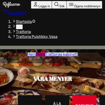
Gå till huvudinnehållet
Logga in
Sök
Öppna mobilmenyn
Boka bord
Startsida
…
Trattoria
Trattoria Puistikko, Vasa
Hem
Meny
Trattorias kabinett
VÅRA MENYER
À LA