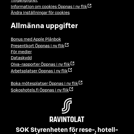
Tillgänglighet
Information om cookies
Öppnas i ny flik
Ändra inställningar för cookies
Allmänna uppgifter
Bonus med Apple Plånbok
Presentkort
Öppnas i ny flik
För medier
Dataskydd
Oiva-rapporter
Öppnas i ny flik
Arbetsplatser
Öppnas i ny flik
Boka mötesplatser
Öppnas i ny flik
Sokoshotels.fi
Öppnas i ny flik
SOK Styrenheten för rese-, hotell-