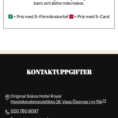
barn och äldre människor.
=
Pris med S-Förmånskortet
=
Pris med S-Card
KONTAKTUPPGIFTER
Original Sokos Hotel Royal
Hovioikeudenpuistikko 18
,
Vasa
Öppnas i ny flik
020 780 8097