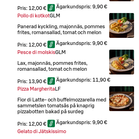
Ägarkundspris:
9,90 €
Pris:
12,00 €
Pollo di kotkot
G
L
M
Panerad kyckling, majonnäs, pommes
frites, romansallad, tomat och melon
Ägarkundspris:
9,90 €
Pris:
12,00 €
Pesce di molskis
G
L
M
Lax, majonnäs, pommes frites,
romansallad, tomat och melon
Ägarkundspris:
11,90 €
Pris:
13,90 €
Pizza Margherita
LF
Fior di Latte- och buffelmozzarella med
sammetslen tomatsås på knaprig
pizzabotten bakad på surdeg
Ägarkundspris:
9,90 €
Pris:
12,00 €
Gelato di Jätskissimo