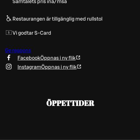
Samtalets pris ina/msa
Restaurangen är tillgänglig med rullstol
Vi godtar S-Card
Ge respons
Facebook
Öppnas i ny flik
Instagram
Öppnas i ny flik
ÖPPETTIDER