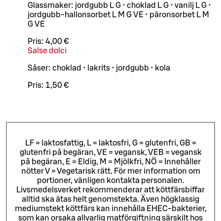
Glassmaker: jordgubb L G • choklad L G • vanilj L G •
jordgubb-hallonsorbet L M G VE • päronsorbet L M
G VE
Pris:
4,00 €
Salse dolci
Såser: choklad • lakrits • jordgubb • kola
Pris:
1,50 €
LF = laktosfattig, L = laktosfri, G = glutenfri, GB =
glutenfri på begäran, VE = vegansk, VEB = vegansk
på begäran, E = Eldig, M = Mjölkfri, NÖ = Innehåller
nötter V = Vegetarisk rätt. För mer information om
portioner, vänligen kontakta personalen.
Livsmedelsverket rekommenderar att köttfärsbiffar
alltid ska ätas helt genomstekta. Även högklassig
mediumstekt köttfärs kan innehålla EHEC-bakterier,
som kan orsaka allvarlig matförgiftning särskilt hos