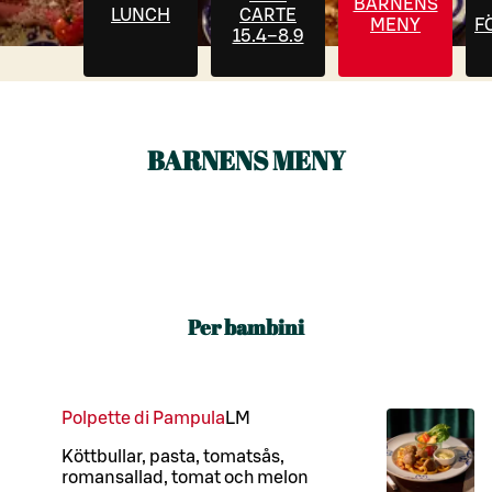
BARNENS
LUNCH
CARTE
MENY
F
15.4–8.9
BARNENS MENY
Per bambini
Polpette di Pampula
L
M
Köttbullar, pasta, tomatsås,
romansallad, tomat och melon