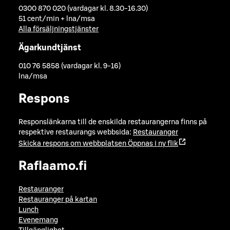
0300 870 020 (vardagar kl. 8.30-16.30)
51 cent/min + lna/msa
Alla försäljningstjänster
Ägarkundtjänst
010 76 5858 (vardagar kl. 9-16)
lna/msa
Respons
Responslänkarna till de enskilda restaurangerna finns på
respektive restaurangs webbsida:
Restauranger
Skicka respons om webbplatsen
Öppnas i ny flik
Raflaamo.fi
Restauranger
Restauranger på kartan
Lunch
Evenemang