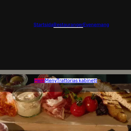
Startsida
Restauranger
Evenemang
Hem
Meny
Trattorias kabinett