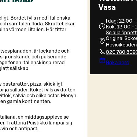
Vasa
roligt. Bordet fylls med italienska
I dag: 12:00 
 och samtalen flöda. Skrattet ekar
Kök: 12:00 - 
ina värmen i italien. Här tittar
Se alla öppett
Original Soko
Hovioikeuden
ättsesplanaden, är lockande och
020 780 809
s grönskande och pulserande
läge för en italienskinspirerad
Boka bord
latt sällskap.
 pastarätter, pizza, skickligt
piga sallader. Köket fylls av doften
itlök, salvia och olika ostar. Menyn
den gamla kontinenten.
Italiana, en middagsupplevelse
er. Trattoria Puistikko lämpar sig
s vin och antipasti.