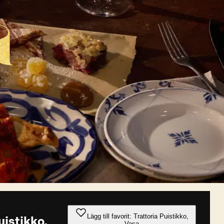
Lägg till favorit: Trattoria Puistikko,
uistikko,
Vasa