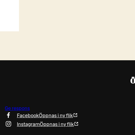
Ö
Ge respons
Facebook
Öppnas i ny flik
Instagram
Öppnas i ny flik