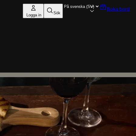
Boka bord
Sök
Logga in