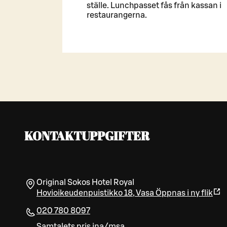
ställe. Lunchpasset fås från kassan i
restaurangerna.
KONTAKTUPPGIFTER
Original Sokos Hotel Royal
Hovioikeudenpuistikko 18
,
Vasa
Öppnas i ny flik
020 780 8097
Samtalets pris ina/msa