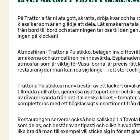
På Trattoria får ni äta gott, skratta, dröja kvar och ha 
klassiker som är en glädje att dela. Låt smakerna tala
från bord till bord och stämningen tar oss till den genu
ingen på klockan!
Atmosfären i Trattoria Puistikko, belägen invid Hovr
smakerna och atmosfären minnesvärda. Esplanaden
atmosfär, som är viktig för Vasa-borna, är precis rätt 
restaurang där man kan roa sig länge – i ett stort och g
Trattoria Puistikkos meny består av ett läckert urval av
tillredda grillrätter, generösa risottoportioner och kris
av råvaror kända från det italienska köket – tomater, v
kompletteras med ett högklassigt vinsortiment från 
Restaurangen serverar också hela sällskap La Tavola 
som delas, och består av antipasti och olika huvudrätt
lika bra då man till exempel vill sticka sig in för ett gla