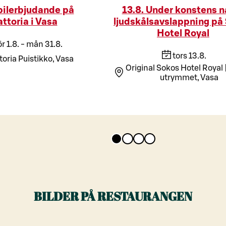
ilerbjudande på
13.8. Under konstens n
attoria i Vasa
ljudskålsavslappning på
Hotel Royal
ör 1.8. - mån 31.8.
tors 13.8.
toria Puistikko, Vasa
Original Sokos Hotel Royal 
utrymmet, Vasa
BILDER PÅ RESTAURANGEN