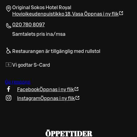
Original Sokos Hotel Royal
Hovioikeudenpuistikko 18
,
Vasa
Öppnas i ny flik
020 780 8097
Samtalets pris ina/msa
Restaurangen är tillgänglig med rullstol
Vi godtar S-Card
Ge respons
Facebook
Öppnas i ny flik
Instagram
Öppnas i ny flik
ÖPPETTIDER