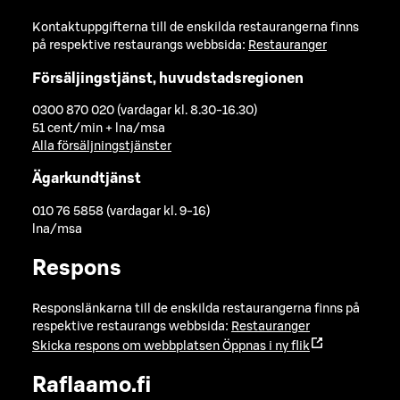
Kontaktuppgifterna till de enskilda restaurangerna finns
på respektive restaurangs webbsida:
Restauranger
Försäljingstjänst, huvudstadsregionen
0300 870 020 (vardagar kl. 8.30-16.30)
51 cent/min + lna/msa
Alla försäljningstjänster
Ägarkundtjänst
010 76 5858 (vardagar kl. 9-16)
lna/msa
Respons
Responslänkarna till de enskilda restaurangerna finns på
respektive restaurangs webbsida:
Restauranger
Skicka respons om webbplatsen
Öppnas i ny flik
Raflaamo.fi