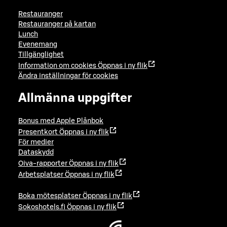
Restauranger
Restauranger på kartan
Lunch
Evenemang
Tillgänglighet
Information om cookies
Öppnas i ny flik
Ändra inställningar för cookies
Allmänna uppgifter
Bonus med Apple Plånbok
Presentkort
Öppnas i ny flik
För medier
Dataskydd
Oiva-rapporter
Öppnas i ny flik
Arbetsplatser
Öppnas i ny flik
Boka mötesplatser
Öppnas i ny flik
Sokoshotels.fi
Öppnas i ny flik