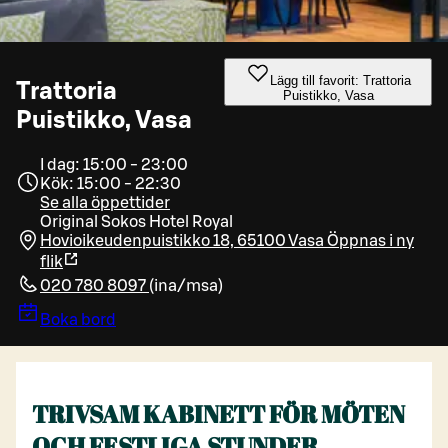
Lägg till favorit: Trattoria
Trattoria
Puistikko, Vasa
Puistikko, Vasa
I dag: 15:00 - 23:00
Kök: 15:00 - 22:30
Se alla öppettider
Original Sokos Hotel Royal
Hovioikeudenpuistikko 18, 65100 Vasa
Öppnas i ny
flik
020 780 8097
(
ina/msa
)
Boka bord
TRIVSAM KABINETT FÖR MÖTEN
OCH FESTLIGA STUNDER