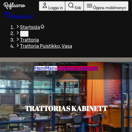
Gå till huvudinnehållet
Logga in
Sök
Öppna mobilmenyn
Boka bord
Startsida
…
Trattoria
Trattoria Puistikko, Vasa
Hem
Meny
Trattorias kabinett
TRATTORIAS KABINETT