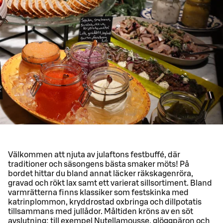
Välkommen att njuta av julaftons festbuffé, där
traditioner och säsongens bästa smaker möts! På
bordet hittar du bland annat läcker räkskagenröra,
gravad och rökt lax samt ett varierat sillsortiment. Bland
varmrätterna finns klassiker som festskinka med
katrinplommon, kryddrostad oxbringa och dillpotatis
tillsammans med jullådor. Måltiden kröns av en söt
avslutning: till exempel Nutellamousse, glöggpäron och