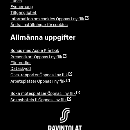
Lunch
Evenemang
Tillgänglighet
Information om cookies
Öppnas i ny flik
Ändra inställningar för cookies
Allmänna uppgifter
Bonus med Apple Plånbok
Presentkort
Öppnas i ny flik
För medier
Dataskydd
Oiva-rapporter
Öppnas i ny flik
Arbetsplatser
Öppnas i ny flik
Boka mötesplatser
Öppnas i ny flik
Sokoshotels.fi
Öppnas i ny flik