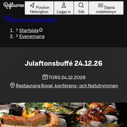
Gå till huvudinnehållet
Position
Öppna
Helsingfors
Logga in
Sök
mobilmenyn
Boka bord
Helsingfors
Startsida
Evenemang
Julaftonsbuffé 24.12.26
TORS 24.12.2026
Restaurang Royal, konferens- och festutrymmen