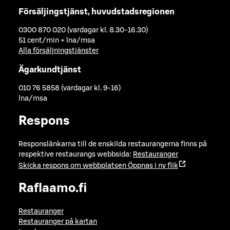
Försäljingstjänst, huvudstadsregionen
0300 870 020 (vardagar kl. 8.30-16.30)
51 cent/min + lna/msa
Alla försäljningstjänster
Ägarkundtjänst
010 76 5858 (vardagar kl. 9-16)
lna/msa
Respons
Responslänkarna till de enskilda restaurangerna finns på
respektive restaurangs webbsida:
Restauranger
Skicka respons om webbplatsen
Öppnas i ny flik
Raflaamo.fi
Restauranger
Restauranger på kartan