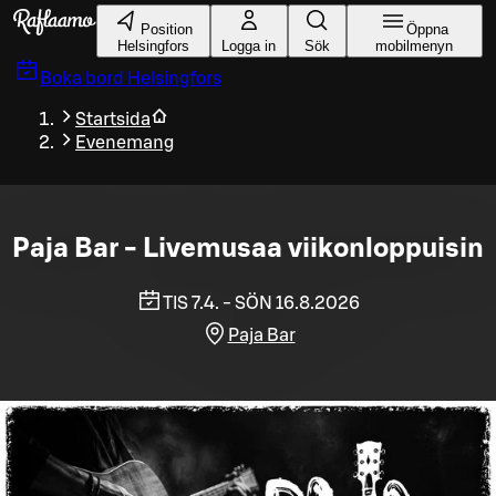
Gå till huvudinnehållet
Position
Öppna
Helsingfors
Logga in
Sök
mobilmenyn
Boka bord
Helsingfors
Startsida
Evenemang
Paja Bar - Livemusaa viikonloppuisin
TIS 7.4. - SÖN 16.8.2026
Paja Bar