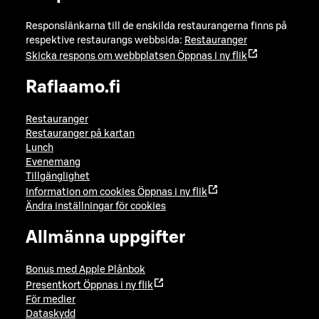
Responslänkarna till de enskilda restaurangerna finns på
respektive restaurangs webbsida:
Restauranger
Skicka respons om webbplatsen
Öppnas i ny flik
Raflaamo.fi
Restauranger
Restauranger på kartan
Lunch
Evenemang
Tillgänglighet
Information om cookies
Öppnas i ny flik
Ändra inställningar för cookies
Allmänna uppgifter
Bonus med Apple Plånbok
Presentkort
Öppnas i ny flik
För medier
Dataskydd