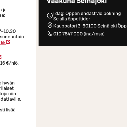
Vaakuna Seinäjoki
 ja
I dag: Öppen endast vid bokning
sa:
Se alla öppettider
Kauppatori 3, 60100 Seinäjoki
Öppn
 7–10.30
010 7647 000
(
ina/msa
)
n sunnuntain
lik
16 €/hlö.
aa hyvän
ilaiset
toja niin
dattaville.
ti lisää