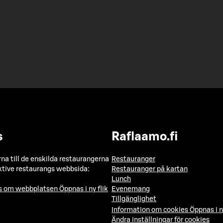
s
Raflaamo.fi
a till de enskilda restaurangerna
Restauranger
ktive restaurangs webbsida:
Restauranger på kartan
Lunch
ns om webbplatsen
Öppnas i ny flik
Evenemang
Tillgänglighet
Information om cookies
Öppnas i n
Ändra inställningar för cookies