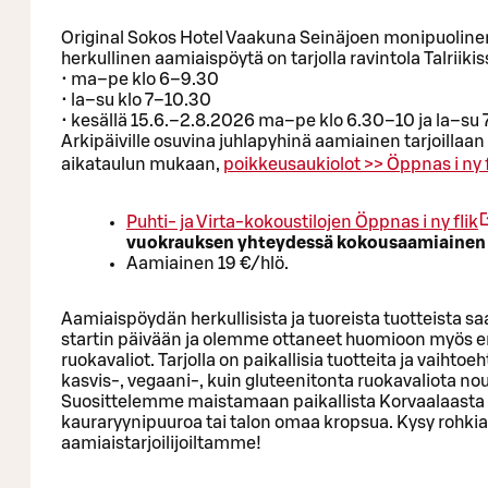
Original Sokos Hotel Vaakuna Seinäjoen monipuolinen
herkullinen aamiaispöytä on tarjolla ravintola Talriikis
• ma–pe klo 6–9.30
• la–su klo 7–10.30
• kesällä 15.6.–2.8.2026 ma–pe klo 6.30–10 ja la–su
Arkipäiville osuvina juhlapyhinä aamiainen tarjoillaa
aikataulun mukaan,
poikkeusaukiolot >>
Öppnas i ny f
Puhti- ja Virta-kokoustilojen
Öppnas i ny flik
vuokrauksen yhteydessä kokousaamiainen
Aamiainen 19 €/hlö.
Aamiaispöydän herkullisista ja tuoreista tuotteista s
startin päivään ja olemme ottaneet huomioon myös er
ruokavaliot. Tarjolla on paikallisia tuotteita ja vaihtoeh
kasvis-, vegaani-, kuin gluteenitonta ruokavaliota nou
Suosittelemme maistamaan paikallista Korvaalaasta
kauraryynipuuroa tai talon omaa kropsua. Kysy rohkias
aamiaistarjoilijoiltamme!