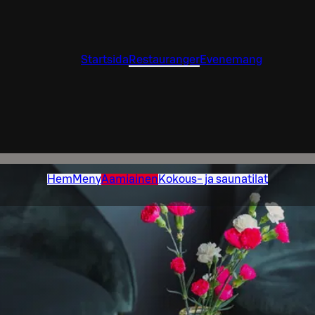
Startsida
Restauranger
Evenemang
Hem
Meny
Aamiainen
Kokous- ja saunatilat