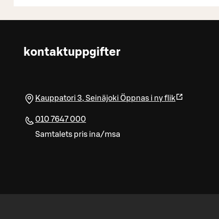
kontaktuppgifter
Kauppatori 3
,
Seinäjoki
Öppnas i ny flik
010 7647 000
Samtalets pris ina/msa