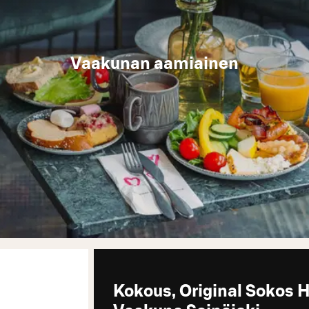
Vaakunan aamiainen
Kokous, Original Sokos H