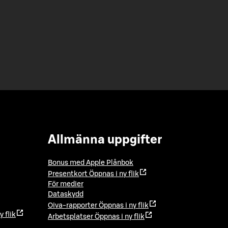
Allmänna uppgifter
Bonus med Apple Plånbok
Presentkort
Öppnas i ny flik
För medier
Dataskydd
Oiva-rapporter
Öppnas i ny flik
y flik
Arbetsplatser
Öppnas i ny flik