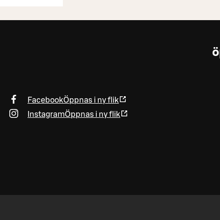
ö
Facebook
Öppnas i ny flik
Instagram
Öppnas i ny flik