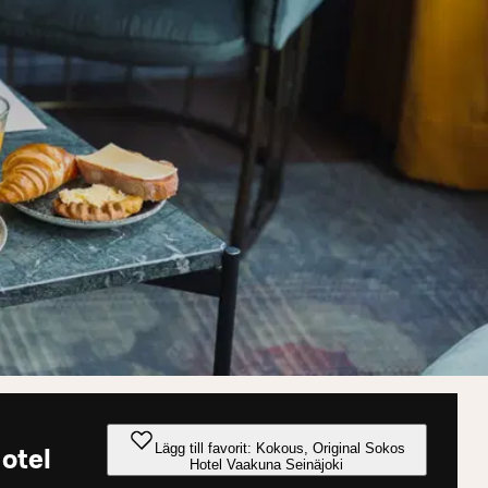
Lägg till favorit: Kokous, Original Sokos
otel
Hotel Vaakuna Seinäjoki