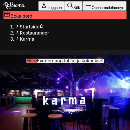
Gå till huvudinnehållet
Logga in
Sök
Öppna mobilmenyn
Boka bord
Startsida
Restauranger
Karma
Hem
Evenemang
Juhlat ja kokoukset