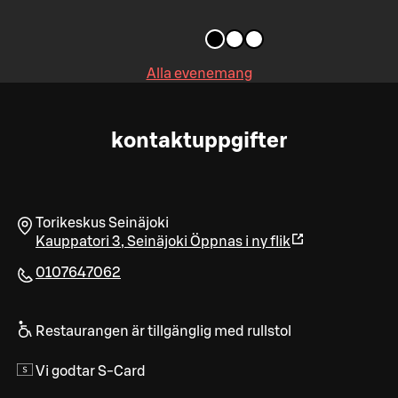
Alla evenemang
kontaktuppgifter
Torikeskus Seinäjoki
Kauppatori 3
,
Seinäjoki
Öppnas i ny flik
0107647062
Restaurangen är tillgänglig med rullstol
Vi godtar S-Card