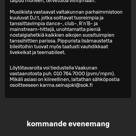
taipuu moneen, tervetuloa viihtymään.
Musiikista vastaavat valtakunnan parhaimmistoon
kuuluvat DJ:t, jotka soittavat tuoreimpia ja
tanssittavimpia dance-, club-, R'n'B- ja
mainstream-hittejä, unohtamatta pieniä
nostalgiahetkiä kaikkien aikojen suosituimpien
tanssihittien parissa. Pippurista lisämaustetta
bileiltoihin tuovat myös taatusti vauhdikkaat
livekeikat ja teemabileet.
Löytötavaroita voi tiedustella Vaakunan
vastaanotosta puh. 010 764 7000 (pvm/mpm).
Mikäli asiasi on kiireellinen, laitathan sähköpostia
osoitteeseen karma.seinajoki@sok.fi
kommande evenemang