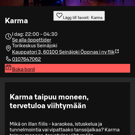
Lägg till favorit: Karma
Karma
I dag: 22:00 - 04:30
Se alla öppettider
Torikeskus Seinäjoki
Kauppatori 3, 60100 Seinäjoki
Öppnas i ny flik
0107647062
Boka bord
Karma taipuu moneen,
tervetuloa viihtymään
Mikä on illan fiilis - karaokea, istuskelua ja
tunnelmointia vai vipattaako tanssijalkaa? Karma