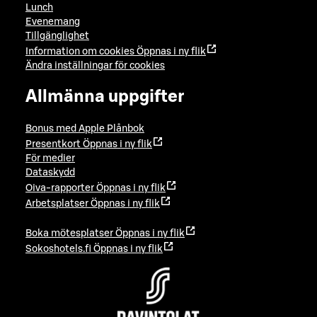
Lunch
Evenemang
Tillgänglighet
Information om cookies
Öppnas i ny flik
Ändra inställningar för cookies
Allmänna uppgifter
Bonus med Apple Plånbok
Presentkort
Öppnas i ny flik
För medier
Dataskydd
Oiva-rapporter
Öppnas i ny flik
Arbetsplatser
Öppnas i ny flik
Boka mötesplatser
Öppnas i ny flik
Sokoshotels.fi
Öppnas i ny flik