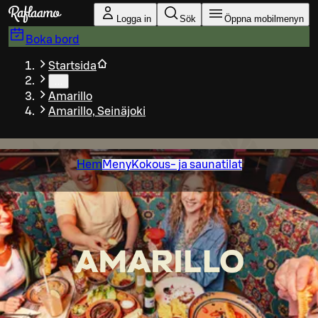
Gå till huvudinnehållet
Logga in
Sök
Öppna mobilmenyn
Boka bord
Startsida
…
Amarillo
Amarillo, Seinäjoki
Hem
Meny
Kokous- ja saunatilat