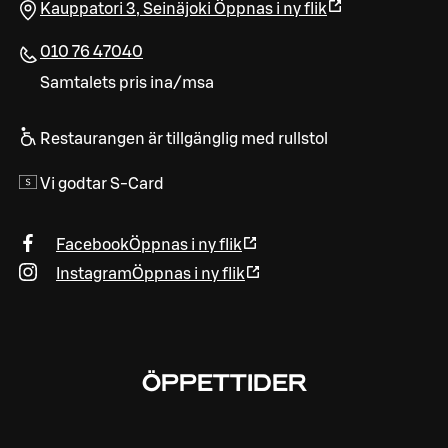
Kauppatori 3
,
Seinäjoki
Öppnas i ny flik
010 76 47040
Samtalets pris ina/msa
Restaurangen är tillgänglig med rullstol
Vi godtar S-Card
Facebook
Öppnas i ny flik
Instagram
Öppnas i ny flik
ÖPPETTIDER