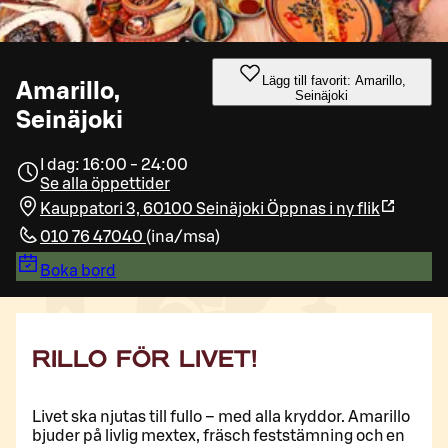
Lägg till favorit: Amarillo,
Amarillo,
Seinäjoki
Seinäjoki
I dag: 16:00 - 24:00
Se alla öppettider
Kauppatori 3, 60100 Seinäjoki
Öppnas i ny flik
010 76 47040
(
ina/msa
)
Boka bord
RILLO FÖR LIVET!
Livet ska njutas till fullo – med alla kryddor. Amarillo
bjuder på livlig mextex, fräsch feststämning och en