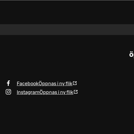
ö
Facebook
Öppnas i ny flik
Instagram
Öppnas i ny flik