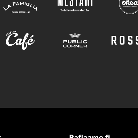
s
Raflaamo.fi