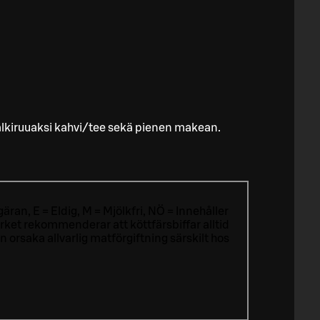
lkiruuaksi kahvi/tee sekä pienen makean.
äran, E = Eldig, M = Mjölkfri, NÖ = Innehåller
ket rekommenderar att köttfärsbiffar alltid
rsaka allvarlig matförgiftning särskilt hos