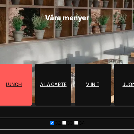
Våra menyer
LUNCH
A LA CARTE
VIINIT
JUO
32
33
34