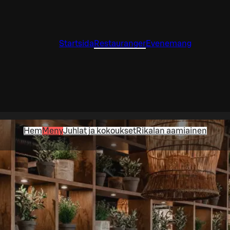
Startsida
Restauranger
Evenemang
Hem
Meny
Juhlat ja kokoukset
Rikalan aamiainen