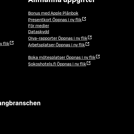
Bonus med Apple Plånbok
Presentkort
Öppnas i ny flik
För medier
Dataskydd
Oiva-rapporter
Öppnas i ny flik
y flik
Arbetsplatser
Öppnas i ny flik
Boka mötesplatser
Öppnas i ny flik
Sokoshotels.fi
Öppnas i ny flik
urangbranschen