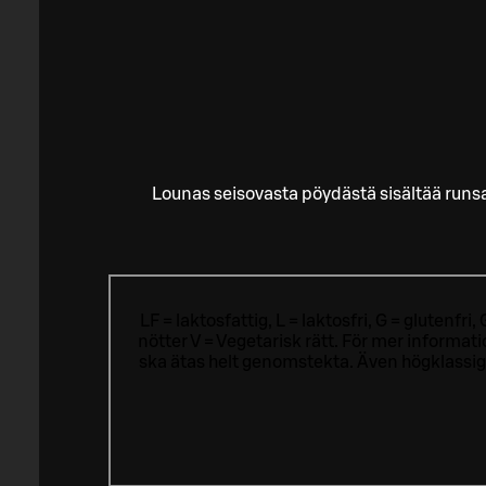
Lounas seisovasta pöydästä sisältää run
LF = laktosfattig, L = laktosfri, G = glutenf
nötter V = Vegetarisk rätt. För mer informa
ska ätas helt genomstekta. Även högklassig