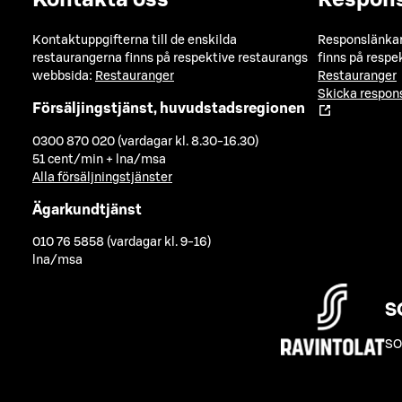
Kontaktuppgifterna till de enskilda
Responslänkarn
restaurangerna finns på respektive restaurangs
finns på respe
webbsida:
Restauranger
Restauranger
Skicka respo
Försäljingstjänst, huvudstadsregionen
0300 870 020 (vardagar kl. 8.30-16.30)
51 cent/min + lna/msa
Alla försäljningstjänster
Ägarkundtjänst
010 76 5858 (vardagar kl. 9-16)
lna/msa
S
SO