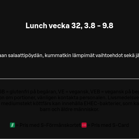
Lunch vecka 32, 3.8 - 9.8
saan salaattipöydän, kummatkin lämpimät vaihtoehdot sekä jä
ri, GB = glutenfri på begäran, VE = vegansk, VEB = vegansk på beg
tion om portioner, vänligen kontakta personalen.
Livsmedelsver
 mediumstekt köttfärs kan innehålla EHEC-bakterier, som kan o
barn och äldre människor.
=
Pris med S-Förmånskortet
=
Pris med S-Card