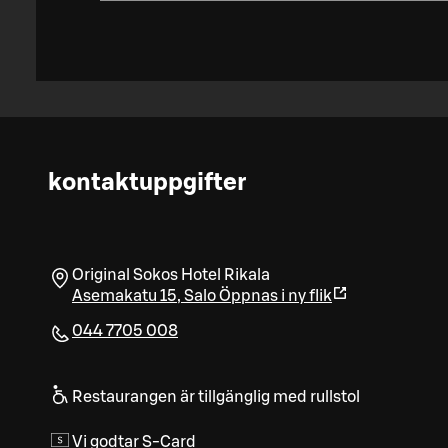
kontaktuppgifter
Original Sokos Hotel Rikala
Asemakatu 15
,
Salo
Öppnas i ny flik
044 7705 008
Restaurangen är tillgänglig med rullstol
Vi godtar S-Card