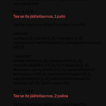
vaniljajäätelöä
Pris:
9,00 €
Tee se ite jäätelöannos, 1 pallo
L
Valitse mieluinen jäätelö ja kaksi lisuketta.
Jäätelöt:
vanilja (L,G), suklaa (L,G), mansikka (L,G),
Vuorovetten lakritsijäätelö (L), veriappelsiinisorbet
(VE,G)
Lisukkeet:
kinuskikastike (L,G), suklaakastike (L,G),
mansikkakastike (VE,G), kermavaahto (L,G),
Meritalon raparperihillo (VE,G), karamellisoidut
viinirypäleet (VE,G), marinoidut marjat (VE,G) ,
kaurapitsikeksi (L,G), valkosuklaamousse (G),
strösseli (VE,G), Daim-rakeet (G)
Pris:
7,00 €
Tee se ite jäätelöannos, 2 palloa
L
Valitse mieluinen jäätelö ja kaksi lisuketta.