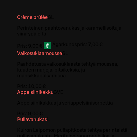
Crème brûlèe
G
L
Perinteinen paahtovanukas ja karamellisoituja
viinirypäleitä
Ägarkundspris:
7,00 €
Pris:
9,00 €
Valkosuklaamousse
G
L
Paahdetusta valkosuklaasta tehtyä moussea,
kauden marjoja, pitsikeksiä, ja
mansikkabalsamicoa
Pris:
10,00 €
Appelsiinikakku
G
VE
Appelsiinikakkua ja veriappelsiinisorbettia
Pris:
9,00 €
Pullavanukas
L
Kuiron Leipomon pullapitkosta tehtyä perinteistä
pullavanukasta, Meritalon raparperihilloa ja