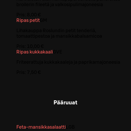
broilerin fileetä ja valkosipulimajoneesia
Pris:
8,00 €
Ripas petit
G
M
Lihakauppa Roslundin petit tenderiä,
tomaattipestoa ja mansikkabalsamicoa
Pris:
10,00 €
Ripas kukkakaali
G
VE
Friteerattuja kukkakaaleja ja paprikamajoneesia
Pris:
7,50 €
Pääruuat
Feta-mansikkasalaatti
L
GB