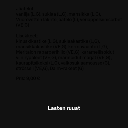
Jäätelöt:
vanilja (L,G), suklaa (L,G), mansikka (L,G),
Vuorovetten lakritsijäätelö (L), veriappelsiinisorbet
(VE,G)
Lisukkeet:
kinuskikastike (L,G), suklaakastike (L,G),
mansikkakastike (VE,G), kermavaahto (L,G),
Meritalon raparperihillo (VE,G), karamellisoidut
viinirypäleet (VE,G), marinoidut marjat (VE,G) ,
kaurapitsikeksi (L,G), valkosuklaamousse (G),
strösseli (VE,G), Daim-rakeet (G)
Pris:
9,00 €
Lasten ruuat