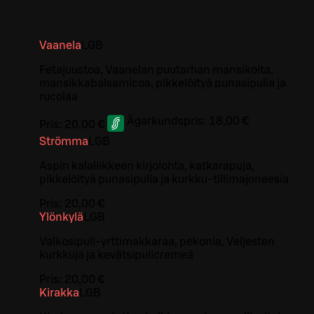
Vaanela
L
GB
Fetajuustoa, Vaanelan puutarhan mansikoita,
mansikkabalsamicoa, pikkelöityä punasipulia ja
rucolaa
Ägarkundspris:
18,00 €
Pris:
20,00 €
Strömma
L
GB
Aspin kalaliikkeen kirjolohta, katkarapuja,
pikkelöityä punasipulia ja kurkku-tillimajoneesia
Pris:
20,00 €
Ylönkylä
L
GB
Valkosipuli-yrttimakkaraa, pekonia, Veljesten
kurkkuja ja kevätsipulicremeä
Pris:
20,00 €
Kirakka
L
GB