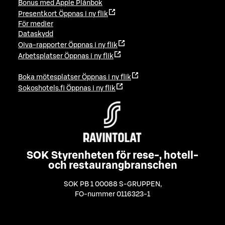
Bonus med Apple Plånbok
Presentkort
Öppnas i ny flik
För medier
Dataskydd
Oiva-rapporter
Öppnas i ny flik
Arbetsplatser
Öppnas i ny flik
Boka mötesplatser
Öppnas i ny flik
Sokoshotels.fi
Öppnas i ny flik
SOK Styrenheten för rese-, hotell-
och restaurangbranschen
SOK PB 1 00088 S-GRUPPEN
,
FO-nummer 0116323-1