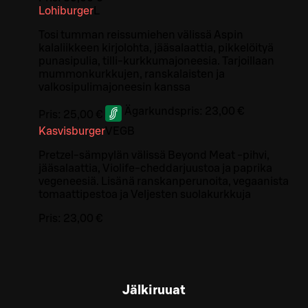
Lohiburger
L
Tosi tumman reissumiehen välissä Aspin
kalaliikkeen kirjolohta, jääsalaattia, pikkelöityä
punasipulia, tilli-kurkkumajoneesia. Tarjoillaan
mummonkurkkujen, ranskalaisten ja
valkosipulimajoneesin kanssa
Ägarkundspris:
23,00 €
Pris:
25,00 €
Kasvisburger
VE
GB
Pretzel-sämpylän välissä Beyond Meat -pihvi,
jääsalaattia, Violife-cheddarjuustoa ja paprika
vegeneesiä. Lisänä ranskanperunoita, vegaanista
tomaattipestoa ja Veljesten suolakurkkuja
Pris:
23,00 €
Jälkiruuat