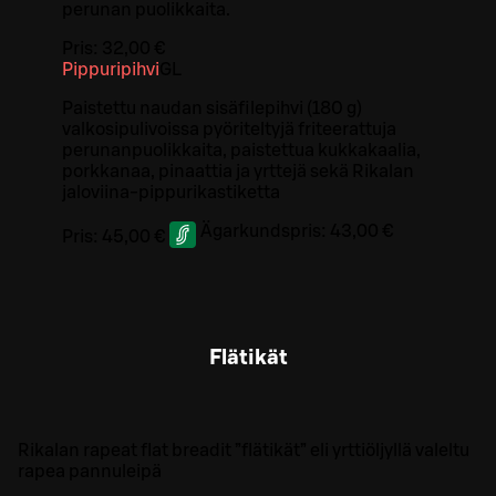
perunan puolikkaita.
Pris:
32,00 €
Pippuripihvi
G
L
Paistettu naudan sisäfilepihvi (180 g)
valkosipulivoissa pyöriteltyjä friteerattuja
perunanpuolikkaita, paistettua kukkakaalia,
porkkanaa, pinaattia ja yrttejä sekä Rikalan
jaloviina-pippurikastiketta
Ägarkundspris:
43,00 €
Pris:
45,00 €
Flätikät
Rikalan rapeat flat breadit ”flätikät” eli yrttiöljyllä valeltu
rapea pannuleipä