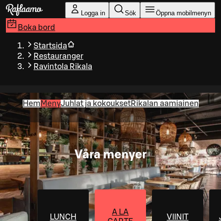
Gå till huvudinnehållet
Logga in
Sök
Öppna mobilmenyn
Boka bord
Startsida
Restauranger
Ravintola Rikala
Hem
Meny
Juhlat ja kokoukset
Rikalan aamiainen
Våra menyer
A LA
LUNCH
VIINIT