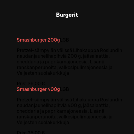
Burgerit
Smashburger 200g
L
GB
Pretzel-sämpylän välissä Lihakauppa Roslundin
naudanjauhelihapihviä 200 g, jääsalaattia,
cheddaria ja paprikamajoneesia. Lisänä
ranskanperunoita, valkosipulimajoneesia ja
Veljesten suolakurkkuja
Pris:
26,00 €
Smashburger 400g
L
GB
Pretzel-sämpylän välissä Lihakauppa Roslundin
naudanjauhelihapihviä 400 g, jääsalaattia,
cheddaria ja paprikamajoneesia. Lisänä
ranskanperunoita, valkosipulimajoneesia ja
Veljesten suolakurkkuja
Pris:
35,00 €