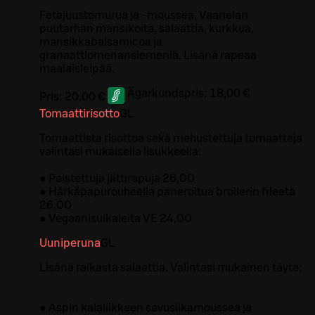
Fetajuustomurua ja -moussea, Vaanelan
puutarhan mansikoita, salaattia, kurkkua,
mansikkabalsamicoa ja
granaattiomenansiemeniä. Lisänä rapeaa
maalaisleipää.
Ägarkundspris:
18,00 €
Pris:
20,00 €
Tomaattirisotto
G
L
Tomaattista risottoa sekä mehustettuja tomaatteja
valintasi mukaisella lisukkeella:
● Paistettuja jättirapuja 26,00
● Härkäpapurouheella paneroitua broilerin fileetä
26,00
● Vegaanisuikaleita VE 24,00
Uuniperuna
G
L
Lisänä raikasta salaattia. Valintasi mukainen täyte:
● Aspin kalaliikkeen savusiikamoussea ja