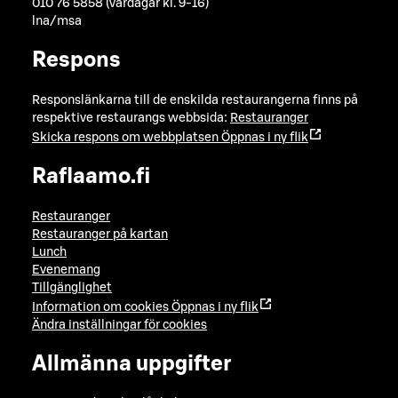
010 76 5858 (vardagar kl. 9-16)
lna/msa
Respons
Responslänkarna till de enskilda restaurangerna finns på
respektive restaurangs webbsida:
Restauranger
Skicka respons om webbplatsen
Öppnas i ny flik
Raflaamo.fi
Restauranger
Restauranger på kartan
Lunch
Evenemang
Tillgänglighet
Information om cookies
Öppnas i ny flik
Ändra inställningar för cookies
Allmänna uppgifter