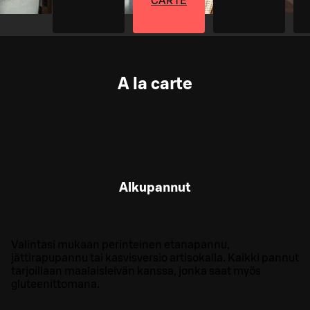
CARTE
A la carte
Alkupannut
Valintasi mukaan perinteinen etanapannu,
jättirapupannu tai kasvisversio artisokalla. Kaikki pannut
tarjoillaan maalaisleivän kanssa, jonka saat myös
gluteenittomana.