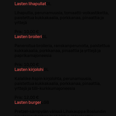
Lasten lihapullat
G
L
Lihapullia, perunamuusia, tomaatti-voikastiketta,
paistettua kukkakaalia, porkkanaa, pinaattia ja
yrttejä
Pris:
10,00 €
Lasten broileri
G
L
Paneroitua broileria, ranskanperunoita, paistettua
kukkakaalia, porkkanaa, pinaattia ja yrttejä ja
paprikamajoneesia
Pris:
10,00 €
Lasten kirjolohi
G
L
Kalaliike Aspin kirjolohta, perunamuusia,
paistettua kukkakaalia, porkkanaa, pinaattia,
yrttejä ja tilli-kurkkumajoneesia
Pris:
12,00 €
Lasten burger
L
GB
Pretzel-sämpylän välissä Lihakauppa Roslundin