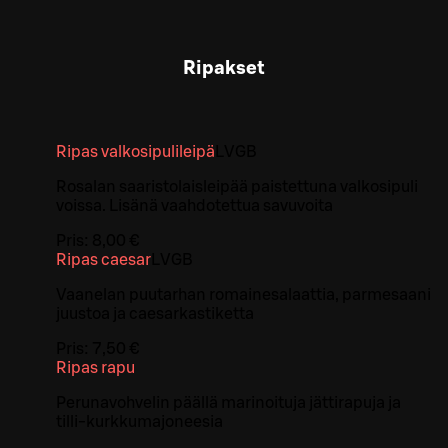
Ripakset
Ripas valkosipulileipä
L
V
GB
Rosalan saaristolaisleipää paistettuna valkosipuli
voissa. Lisänä vaahdotettua savuvoita
Pris:
8,00 €
Ripas caesar
L
V
GB
Vaanelan puutarhan romainesalaattia, parmesaani
juustoa ja caesarkastiketta
Pris:
7,50 €
Ripas rapu
Perunavohvelin päällä marinoituja jättirapuja ja
tilli-kurkkumajoneesia