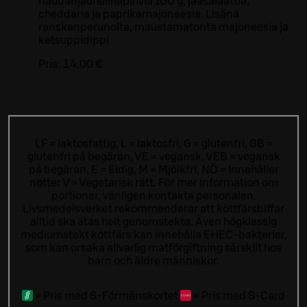
naudanjauhelihapihviä 100 g, jääsalaattia,
cheddaria ja paprikamajoneesia. Lisänä
ranskanperunoita, maustamatonta majoneesia ja
ketsuppidippi
Pris:
14,00 €
LF = laktosfattig, L = laktosfri, G = glutenfri, GB =
glutenfri på begäran, VE = vegansk, VEB = vegansk
på begäran, E = Eldig, M = Mjölkfri, NÖ = Innehåller
nötter V = Vegetarisk rätt. För mer information om
portioner, vänligen kontakta personalen.
Livsmedelsverket rekommenderar att köttfärsbiffar
alltid ska ätas helt genomstekta. Även högklassig
mediumstekt köttfärs kan innehålla EHEC-bakterier,
som kan orsaka allvarlig matförgiftning särskilt hos
barn och äldre människor.
=
Pris med S-Förmånskortet
=
Pris med S-Card