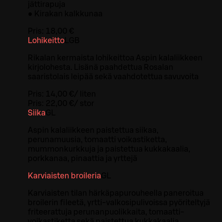
jättirapuja
● Kirakan kalkkunaa
Pris:
18,00 €
Lohikeitto
L
GB
Rikalan kermaista lohikeittoa Aspin kalaliikkeen
kirjolohesta. Lisänä paahdettua Rosalan
saaristolais leipää sekä vaahdotettua savuvoita
Pris:
14,00 €
/
liten
Pris:
22,00 €
/
stor
Siika
G
L
Aspin kalaliikkeen paistettua siikaa,
perunamuusia, tomaatti voikastiketta,
mummonkurkkuja ja paistettua kukkakaalia,
porkkanaa, pinaattia ja yrttejä
Karviaisten broileria
G
L
Karviaisten tilan härkäpapurouheella paneroitua
broilerin fileetä, yrtti-valkosipulivoissa pyöriteltyjä
friteerattuja perunanpuolikkaita, tomaatti-
voikastiketta sekä paistettua kukkakaalia,