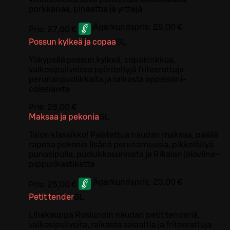
porkkanaa, pinaattia ja yrttejä
Ägarkundspris:
25,00 €
Pris:
27,00 €
Possun kylkeä ja copaa
G
L
Ylikypsää possun kylkeä, copakinkkua,
valkosipulivoissa pyöriteltyjä friteerattuja
perunanpuolikkaita ja raikasta appelsiini-
coleslawta
Pris:
28,00 €
Maksaa ja pekonia
G
L
Talon klassikko! Paistettua naudan maksaa, päällä
rapeaa pekonia lisänä perunamuusia, pikkelöityä
punasipulia, puolukkasurvosta ja Rikalan jaloviina-
pippurikastiketta
Ägarkundspris:
23,00 €
Pris:
25,00 €
Petit tender
G
L
Lihakauppa Roslundin naudan petit tenderiä,
valkosipulivoita, raikasta salaattia ja friteerattuja