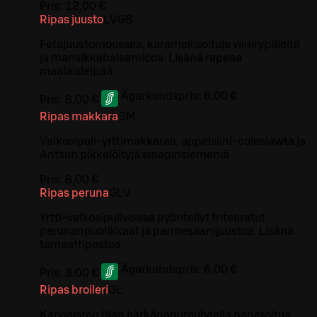
Pris:
12,00 €
Ripas juusto
L
V
GB
Fetajuustomoussea, karamellisoituja viinirypäleitä
ja mansikkabalsamicoa. Lisänä rapeaa
maalaisleipää
Ägarkundspris:
6,00 €
Pris:
8,00 €
Ripas makkara
G
M
Valkosipuli-yrttimakkaraa, appelsiini-coleslawta ja
Antsun pikkelöityjä sinapinsiemeniä
Pris:
8,00 €
Ripas peruna
G
L
V
Yrtti-valkosipulivoissa pyöritellyt friteeratut
perunanpuolikkaat ja parmesaanijuustoa. Lisänä
tomaattipestoa
Ägarkundspris:
6,00 €
Pris:
8,00 €
Ripas broileri
G
L
Karviaisten tilan härkäpapurouheella paneroitua