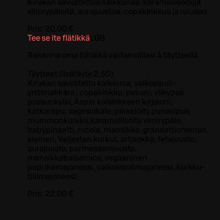
Kirakan savustettua kalkkunaa, karamellisoituja
viinirypäleitä, aurajuustoa, copakinkkua ja rucolaa
Pris:
20,00 €
Tee se ite flätikkä
L
GB
Rakenna oma flätikkä valitsemillasi 4 täytteellä
Täytteet (lisätäyte 2,50)
Kirakan savustettu kalkkuna, valkosipuli-
yrttimakkara , copakinkku, pekoni, ylikypsä
possunkylki, Aspin kalaliikkeen kirjolohi,
katkarapu, vegesuikale, pikkelöity punasipuli,
mummonkurkku,karamellisoitu viinirypäle,
babypinaatti, rucola, mansikka, granaattiomenan
siemen, Veljesten kurkut, artisokka, fetajuusto,
aurajuusto, parmesaanijuusto,
mansikkabalsamico, vegaaninen
paprikamajoneesi, valkosipulimajoneesi, kurkku-
tillimajoneesi
Pris:
22,00 €