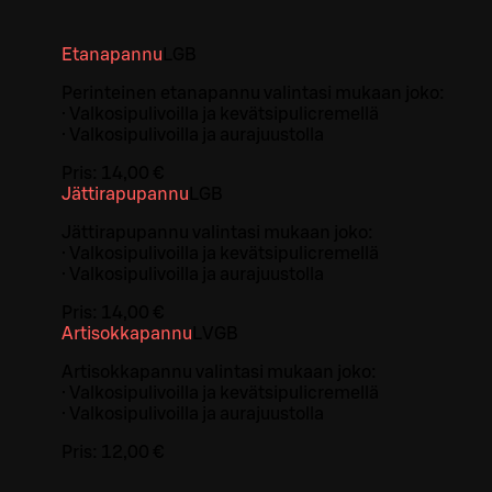
Etanapannu
L
GB
Perinteinen etanapannu valintasi mukaan joko:
· Valkosipulivoilla ja kevätsipulicremellä
· Valkosipulivoilla ja aurajuustolla
Pris:
14,00 €
Jättirapupannu
L
GB
Jättirapupannu valintasi mukaan joko:
· Valkosipulivoilla ja kevätsipulicremellä
· Valkosipulivoilla ja aurajuustolla
Pris:
14,00 €
Artisokkapannu
L
V
GB
Artisokkapannu valintasi mukaan joko:
· Valkosipulivoilla ja kevätsipulicremellä
· Valkosipulivoilla ja aurajuustolla
Pris:
12,00 €