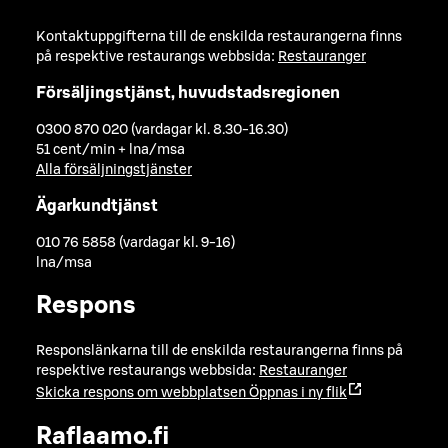
Kontaktuppgifterna till de enskilda restaurangerna finns
på respektive restaurangs webbsida:
Restauranger
Försäljingstjänst, huvudstadsregionen
0300 870 020 (vardagar kl. 8.30-16.30)
51 cent/min + lna/msa
Alla försäljningstjänster
Ägarkundtjänst
010 76 5858 (vardagar kl. 9-16)
lna/msa
Respons
Responslänkarna till de enskilda restaurangerna finns på
respektive restaurangs webbsida:
Restauranger
Skicka respons om webbplatsen
Öppnas i ny flik
Raflaamo.fi