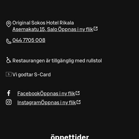
Original Sokos Hotel Rikala
Asemakatu 15
,
Salo
Öppnas i ny flik
044 7705 008
Restaurangen är tillgänglig med rullstol
Vi godtar S-Card
Facebook
Öppnas i ny flik
Instagram
Öppnas i ny flik
öppettider