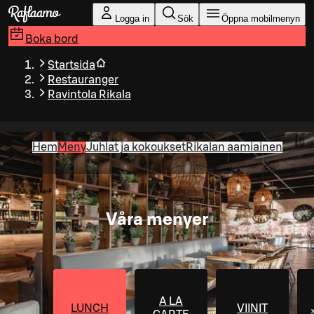
Gå till huvudinnehållet
Logga in
Sök
Öppna mobilmenyn
Boka bord
Startsida
Restauranger
Ravintola Rikala
Hem
Meny
Juhlat ja kokoukset
Rikalan aamiainen
Våra menyer
A LA
LUNCH
VIINIT