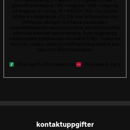
LF = laktosfattig, L = laktosfri, G = glutenfri, GB =
glutenfri på begäran, VE = vegansk, VEB = vegansk
på begäran, E = Eldig, M = Mjölkfri, NÖ = Innehåller
nötter V = Vegetarisk rätt. För mer information om
portioner, vänligen kontakta personalen.
Livsmedelsverket rekommenderar att köttfärsbiffar
alltid ska ätas helt genomstekta. Även högklassig
mediumstekt köttfärs kan innehålla EHEC-bakterier,
som kan orsaka allvarlig matförgiftning särskilt hos
barn och äldre människor.
=
Pris med S-Förmånskortet
=
Pris med S-Card
kontaktuppgifter