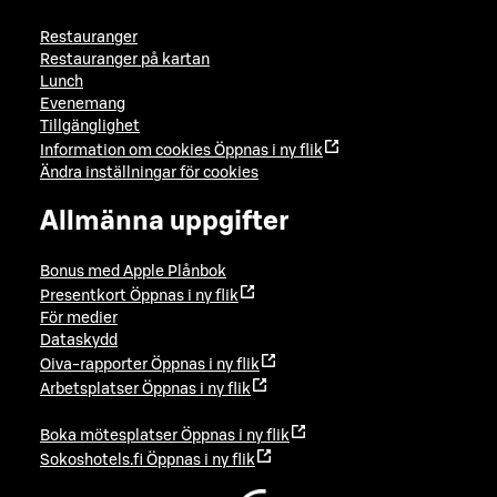
Restauranger
Restauranger på kartan
Lunch
Evenemang
Tillgänglighet
Information om cookies
Öppnas i ny flik
Ändra inställningar för cookies
Allmänna uppgifter
Bonus med Apple Plånbok
Presentkort
Öppnas i ny flik
För medier
Dataskydd
Oiva-rapporter
Öppnas i ny flik
Arbetsplatser
Öppnas i ny flik
Boka mötesplatser
Öppnas i ny flik
Sokoshotels.fi
Öppnas i ny flik