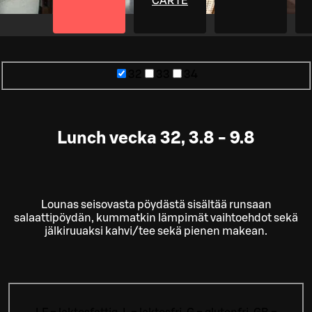
CARTE
32
33
34
Lunch vecka 32, 3.8 - 9.8
Lounas seisovasta pöydästä sisältää runsaan
salaattipöydän, kummatkin lämpimät vaihtoehdot sekä
jälkiruuaksi kahvi/tee sekä pienen makean.