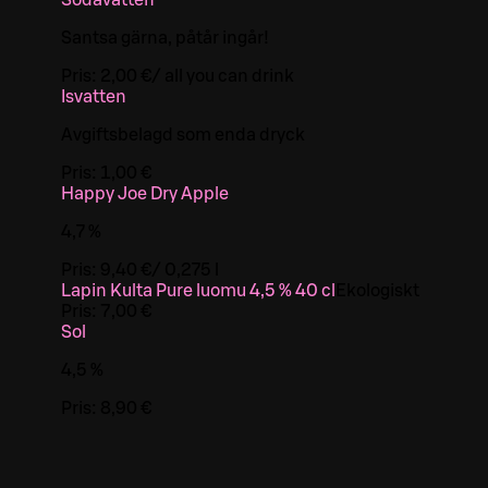
Sodavatten
Santsa gärna, påtår ingår!
Pris:
2,00 €
/
all you can drink
Isvatten
Avgiftsbelagd som enda dryck
Pris:
1,00 €
Happy Joe Dry Apple
4,7 %
Pris:
9,40 €
/
0,275 l
Lapin Kulta Pure luomu 4,5 % 40 cl
Ekologiskt
Pris:
7,00 €
Sol
4,5 %
Pris:
8,90 €