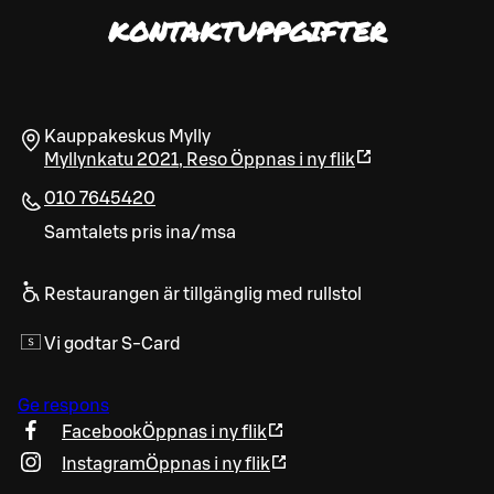
KONTAKTUPPGIFTER
Kauppakeskus Mylly
Myllynkatu 2021
,
Reso
Öppnas i ny flik
010 7645420
Samtalets pris ina/msa
Restaurangen är tillgänglig med rullstol
Vi godtar S-Card
Ge respons
Facebook
Öppnas i ny flik
Instagram
Öppnas i ny flik