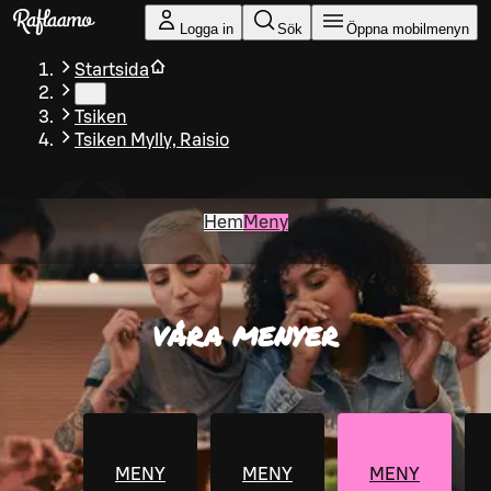
Gå till huvudinnehållet
Logga in
Sök
Öppna mobilmenyn
Startsida
…
Tsiken
Tsiken Mylly, Raisio
Hem
Meny
VÅRA MENYER
MENY
MENY
MENY