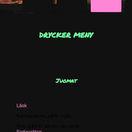
DRYCKER MENY
Juomat
Läsk
Santsa gärna, påtår ingår.
Pris:
3,90 €
/
all you can drink