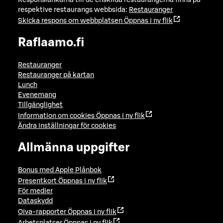
Responslänkarna till de enskilda restaurangerna finns på
respektive restaurangs webbsida:
Restauranger
Skicka respons om webbplatsen
Öppnas i ny flik
Raflaamo.fi
Restauranger
Restauranger på kartan
Lunch
Evenemang
Tillgänglighet
Information om cookies
Öppnas i ny flik
Ändra inställningar för cookies
Allmänna uppgifter
Bonus med Apple Plånbok
Presentkort
Öppnas i ny flik
För medier
Dataskydd
Oiva-rapporter
Öppnas i ny flik
Arbetsplatser
Öppnas i ny flik