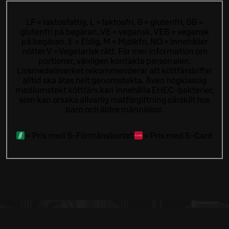
LF = laktosfattig, L = laktosfri, G = glutenfri, GB =
glutenfri på begäran, VE = vegansk, VEB = vegansk
på begäran, E = Eldig, M = Mjölkfri, NÖ = Innehåller
nötter V = Vegetarisk rätt. För mer information om
portioner, vänligen kontakta personalen.
Livsmedelsverket rekommenderar att köttfärsbiffar
alltid ska ätas helt genomstekta. Även högklassig
mediumstekt köttfärs kan innehålla EHEC-bakterier,
som kan orsaka allvarlig matförgiftning särskilt hos
barn och äldre människor.
=
Pris med S-Förmånskortet
=
Pris med S-Card