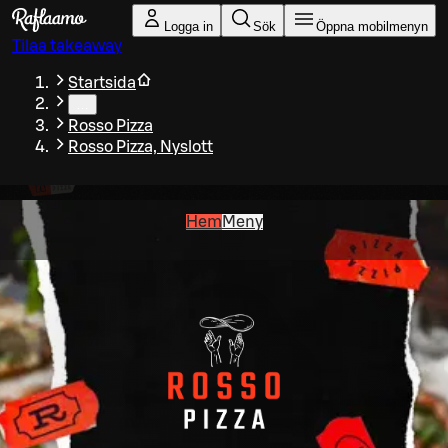
Gå till huvudinnehållet
Logga in
Sök
Öppna mobilmenyn
Tilaa takeaway
Startsida
…
Rosso Pizza
Rosso Pizza, Nyslott
Hem
Meny