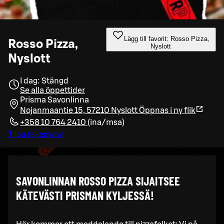
Lägg till favorit: Rosso Pizza,
Rosso Pizza,
Nyslott
Nyslott
I dag: Stängd
Se alla öppettider
Prisma Savonlinna
Nojanmaantie 15, 57210 Nyslott
Öppnas i ny flik
+358 10 764 2410
(
ina/msa
)
Tilaa takeaway
SAVONLINNAN ROSSO PIZZA SIJAITSEE
KÄTEVÄSTI PRISMAN KYLJESSÄ!