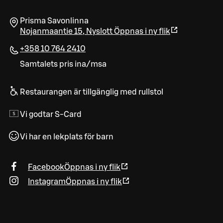
Prisma Savonlinna
Nojanmaantie 15
,
Nyslott
Öppnas i ny flik
+358 10 764 2410
Samtalets pris ina/msa
Restaurangen är tillgänglig med rullstol
Vi godtar S-Card
Vi har en lekplats för barn
Facebook
Öppnas i ny flik
Instagram
Öppnas i ny flik