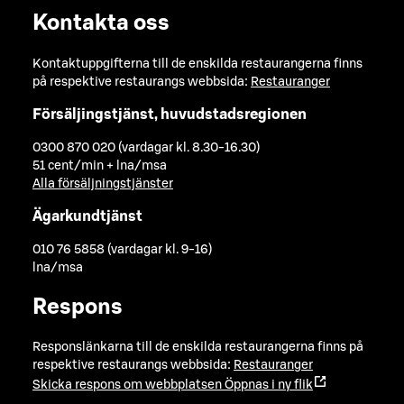
Kontakta oss
Kontaktuppgifterna till de enskilda restaurangerna finns
på respektive restaurangs webbsida:
Restauranger
Försäljingstjänst, huvudstadsregionen
0300 870 020 (vardagar kl. 8.30-16.30)
51 cent/min + lna/msa
Alla försäljningstjänster
Ägarkundtjänst
010 76 5858 (vardagar kl. 9-16)
lna/msa
Respons
Responslänkarna till de enskilda restaurangerna finns på
respektive restaurangs webbsida:
Restauranger
Skicka respons om webbplatsen
Öppnas i ny flik