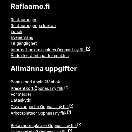
Raflaamo.fi
Restauranger
Restauranger på kartan
Lunch
Evenemang
Tillgänglighet
Information om cookies
Öppnas i ny flik
Ändra inställningar för cookies
Allmänna uppgifter
Bonus med Apple Plånbok
Presentkort
Öppnas i ny flik
För medier
Dataskydd
Oiva-rapporter
Öppnas i ny flik
Arbetsplatser
Öppnas i ny flik
Boka mötesplatser
Öppnas i ny flik