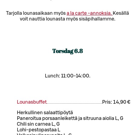
Tarjolla lounasaikaan myös
a la carte -annoksia.
Kesällä
voit nauttia lounasta myös sisäpihallamme.
Torsdag
6.8
Lunch: 11:00-14:00.
Lounasbuffet
Pris:
14,90 €
Herkullinen salaattipöytä
Paneroitua porsaanleikettä ja sitruuna aiolia L, G
Chili sin carnea L, G
Lohi-pestopastaa L