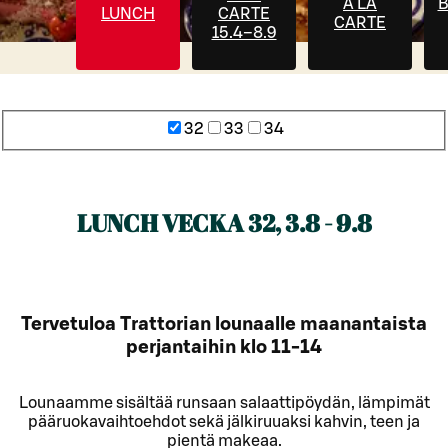
À LA
LUNCH
CARTE
CARTE
15.4–8.9
32
33
34
LUNCH VECKA 32, 3.8 - 9.8
Tervetuloa Trattorian lounaalle maanantaista
perjantaihin klo 11-14
Lounaamme sisältää runsaan salaattipöydän, lämpimät
pääruokavaihtoehdot sekä jälkiruuaksi kahvin, teen ja
pientä makeaa.