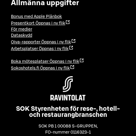
Allmänna uppgifter
Bonus med Apple Plånbok
Presentkort
Öppnas i ny flik
För medier
Dataskydd
Oiva-rapporter
Öppnas i ny flik
Arbetsplatser
Öppnas i ny flik
Boka mötesplatser
Öppnas i ny flik
Sokoshotels.fi
Öppnas i ny flik
SOK Styrenheten för rese-, hotell-
och restaurangbranschen
SOK PB 1 00088 S-GRUPPEN
,
FO-nummer 0116323-1