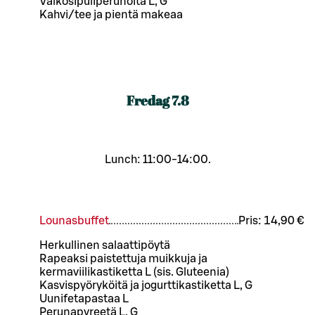
Valkosipuliperunoita L, G
Kahvi/tee ja pientä makeaa
Fredag
7.8
Lunch: 11:00-14:00.
Lounasbuffet
Pris:
14,90 €
Herkullinen salaattipöytä
Rapeaksi paistettuja muikkuja ja
kermaviilikastiketta L (sis. Gluteenia)
Kasvispyöryköitä ja jogurttikastiketta L, G
Uunifetapastaa L
Perunapyreetä L, G