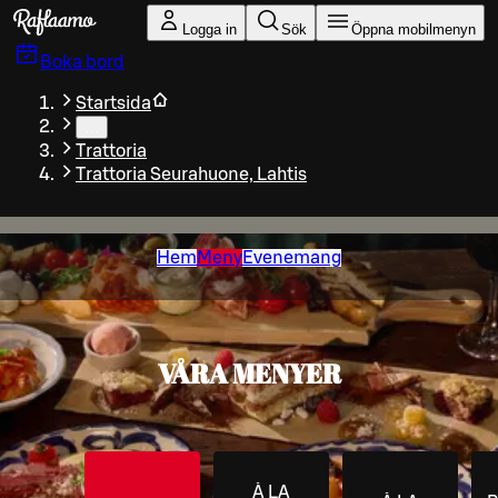
Gå till huvudinnehållet
Logga in
Sök
Öppna mobilmenyn
Boka bord
Startsida
…
Trattoria
Trattoria Seurahuone, Lahtis
Hem
Meny
Evenemang
VÅRA MENYER
À LA