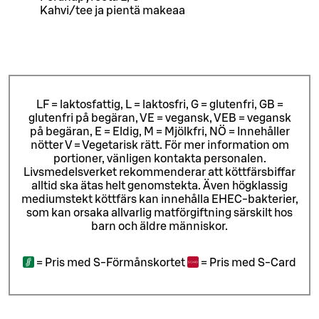
Kahvi/tee ja pientä makeaa
LF = laktosfattig, L = laktosfri, G = glutenfri, GB =
glutenfri på begäran, VE = vegansk, VEB = vegansk
på begäran, E = Eldig, M = Mjölkfri, NÖ = Innehåller
nötter V = Vegetarisk rätt. För mer information om
portioner, vänligen kontakta personalen.
Livsmedelsverket rekommenderar att köttfärsbiffar
alltid ska ätas helt genomstekta. Även högklassig
mediumstekt köttfärs kan innehålla EHEC-bakterier,
som kan orsaka allvarlig matförgiftning särskilt hos
barn och äldre människor.
=
Pris med S-Förmånskortet
=
Pris med S-Card