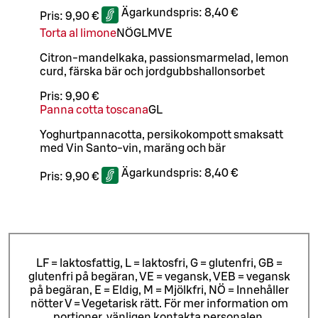
Ägarkundspris:
8,40 €
Pris:
9,90 €
Torta al limone
NÖ
G
L
M
VE
Citron-mandelkaka, passionsmarmelad, lemon
curd, färska bär och jordgubbshallonsorbet
Pris:
9,90 €
Panna cotta toscana
G
L
Yoghurtpannacotta, persikokompott smaksatt
med Vin Santo-vin, maräng och bär
Ägarkundspris:
8,40 €
Pris:
9,90 €
LF = laktosfattig, L = laktosfri, G = glutenfri, GB =
glutenfri på begäran, VE = vegansk, VEB = vegansk
på begäran, E = Eldig, M = Mjölkfri, NÖ = Innehåller
nötter V = Vegetarisk rätt. För mer information om
portioner, vänligen kontakta personalen.