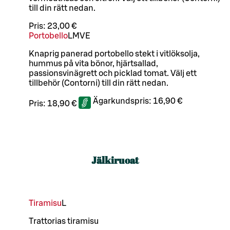
till din rätt nedan.
Pris:
23,00 €
Portobello
L
M
VE
Knaprig panerad portobello stekt i vitlöksolja,
hummus på vita bönor, hjärtsallad,
passionsvinägrett och picklad tomat. Välj ett
tillbehör (Contorni) till din rätt nedan.
Ägarkundspris:
16,90 €
Pris:
18,90 €
Jälkiruoat
Tiramisu
L
Trattorias tiramisu