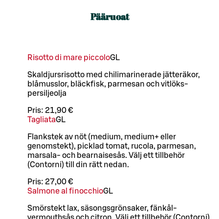
Pääruoat
Risotto di mare piccolo
G
L
Skaldjursrisotto med chilimarinerade jätteräkor,
blåmusslor, bläckfisk, parmesan och vitlöks-
persiljeolja
Pris:
21,90 €
Tagliata
G
L
Flankstek av nöt (medium, medium+ eller
genomstekt), picklad tomat, rucola, parmesan,
marsala- och bearnaisesås. Välj ett tillbehör
(Contorni) till din rätt nedan.
Pris:
27,00 €
Salmone al finocchio
G
L
Smörstekt lax, säsongsgrönsaker, fänkål-
vermouthsås och citron. Välj ett tillbehör (Contorni)