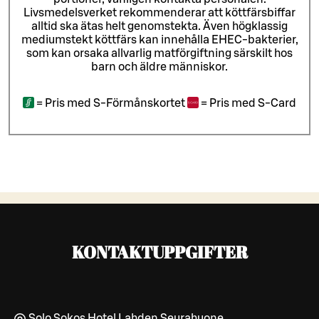
Livsmedelsverket rekommenderar att köttfärsbiffar
alltid ska ätas helt genomstekta. Även högklassig
mediumstekt köttfärs kan innehålla EHEC-bakterier,
som kan orsaka allvarlig matförgiftning särskilt hos
barn och äldre människor.
=
Pris med S-Förmånskortet
=
Pris med S-Card
KONTAKTUPPGIFTER
Solo Sokos Hotel Lahden Seurahuone