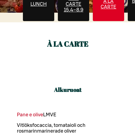
À LA
LUNCH
CARTE
CARTE
15.4–8.9
À LA CARTE
Alkuruoat
Pane e olive
L
M
VE
Vitlöksfocaccia, tomataioli och
rosmarinmarinerade oliver