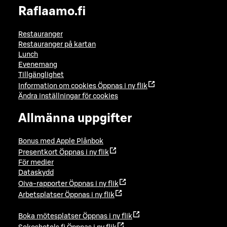
Raflaamo.fi
Restauranger
Restauranger på kartan
Lunch
Evenemang
Tillgänglighet
Information om cookies
Öppnas i ny flik
Ändra inställningar för cookies
Allmänna uppgifter
Bonus med Apple Plånbok
Presentkort
Öppnas i ny flik
För medier
Dataskydd
Oiva-rapporter
Öppnas i ny flik
Arbetsplatser
Öppnas i ny flik
Boka mötesplatser
Öppnas i ny flik