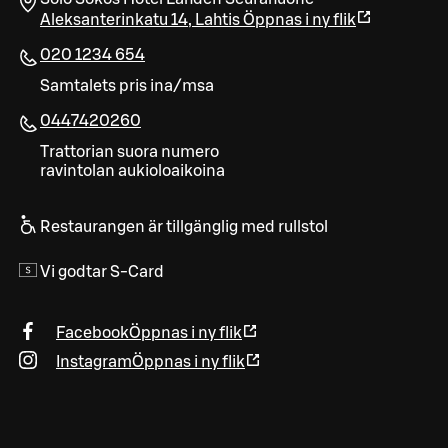
Aleksanterinkatu 14
,
Lahtis
Öppnas i ny flik
020 1234 654
Samtalets pris ina/msa
0447420260
Trattorian suora numero
ravintolan aukioloaikoina
Restaurangen är tillgänglig med rullstol
Vi godtar S-Card
Facebook
Öppnas i ny flik
Instagram
Öppnas i ny flik