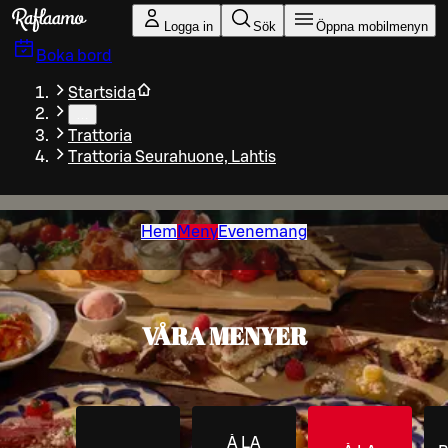
Gå till huvudinnehållet
Logga in
Sök
Öppna mobilmenyn
Boka bord
Startsida
…
Trattoria
Trattoria Seurahuone, Lahtis
Hem
Meny
Evenemang
VÅRA MENYER
À LA