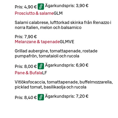
Ägarkundspris:
3,90 €
Pris:
4,90 €
Prosciutto & salame
G
L
M
Salami calabrese, lufttorkad skinka från Renazzo i
norra Italien, melon och balsamico
Pris:
7,90 €
Melanzane & tapenade
G
L
M
VE
Grillad aubergine, tomattapenade, rostade
pumpafrön, tomataioli och rucola
Ägarkundspris:
6,90 €
Pris:
8,00 €
Pane & Bufala
LF
Vitlöksfocaccia, tomattapenade, buffelmozzarella,
picklad tomat, basilikaolja och rucola
Ägarkundspris:
7,20 €
Pris:
8,40 €