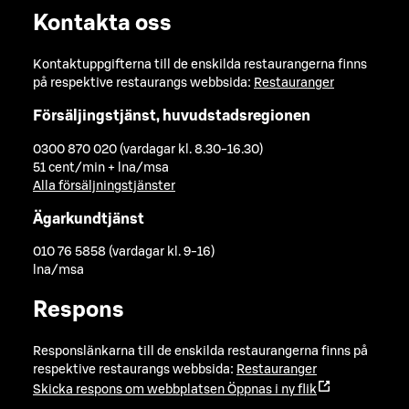
Kontakta oss
Kontaktuppgifterna till de enskilda restaurangerna finns
på respektive restaurangs webbsida:
Restauranger
Försäljingstjänst, huvudstadsregionen
0300 870 020 (vardagar kl. 8.30-16.30)
51 cent/min + lna/msa
Alla försäljningstjänster
Ägarkundtjänst
010 76 5858 (vardagar kl. 9-16)
lna/msa
Respons
Responslänkarna till de enskilda restaurangerna finns på
respektive restaurangs webbsida:
Restauranger
Skicka respons om webbplatsen
Öppnas i ny flik