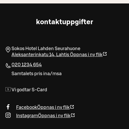
kontaktuppgifter
Sokos Hotel Lahden Seurahuone
Aleksanterinkatu 14
,
Lahtis
Öppnas i ny flik
020 1234 654
Samtalets pris ina/msa
Vi godtar S-Card
Facebook
Öppnas i ny flik
Instagram
Öppnas i ny flik