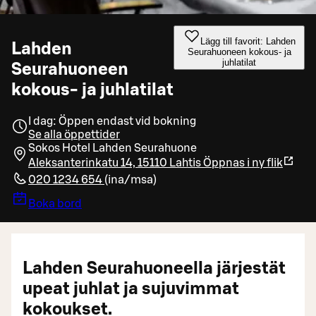
Lägg till favorit: Lahden
Lahden
Seurahuoneen kokous- ja
juhlatilat
Seurahuoneen
kokous- ja juhlatilat
I dag: Öppen endast vid bokning
Se alla öppettider
Sokos Hotel Lahden Seurahuone
Aleksanterinkatu 14, 15110 Lahtis
Öppnas i ny flik
020 1234 654
(
ina/msa
)
Boka bord
Lahden Seurahuoneella järjestät
upeat juhlat ja sujuvimmat
kokoukset.