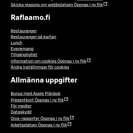
Skicka respons om webbplatsen
Öppnas i ny flik
Raflaamo.fi
Restauranger
Restauranger på kartan
Lunch
Evenemang
Tillgänglighet
Information om cookies
Öppnas i ny flik
Ändra inställningar för cookies
Allmänna uppgifter
Bonus med Apple Plånbok
Presentkort
Öppnas i ny flik
För medier
Dataskydd
Oiva-rapporter
Öppnas i ny flik
Arbetsplatser
Öppnas i ny flik