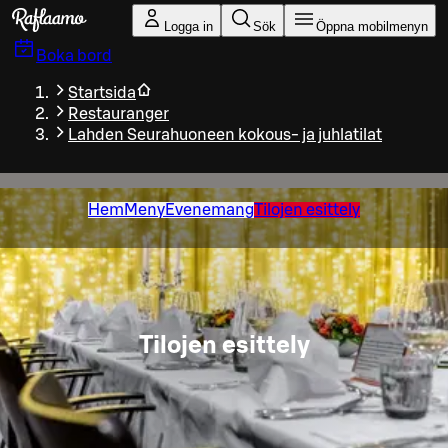
Gå till huvudinnehållet
Logga in
Sök
Öppna mobilmenyn
Boka bord
Startsida
Restauranger
Lahden Seurahuoneen kokous- ja juhlatilat
Hem
Meny
Evenemang
Tilojen esittely
Tilojen esittely