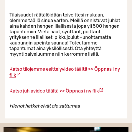
Tilaisuudet räätälöidään toiveittesi mukaan,
olemme täällä sinua varten. Meillä onnistuvat juhlat
aina kahden hengen illallisesta jopa yli 500 hengen
tapahtumiin. Vietä häät, synttärit, polttarit,
yrityksenne illalliset, pikkujoulut –unohtamatta
kaupungin upeinta saunaa! Toteutamme
tapahtumat aina yksilöllisesti. Ota yhteyttä
myyntipalveluumme niin kerromme lisää.
Katso tilojemme esittelyvideo täältä >>
Öppnas i ny
flik
Katso juhlavideo täältä >>
Öppnas i ny flik
Hienot hetket eivät ole sattumaa