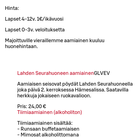
Hinta:
Lapset 4-12v. 1€/ikävuosi
Lapset 0-3v. veloituksetta
Majoittuville vieraillemme aamiainen kuuluu
huonehintaan.
Lahden Seurahuoneen aamiainen
G
L
VE
V
Aamiaisen seisovat pöydät Lahden Seurahuoneella
joka päivä 2. kerroksessa Hämesalissa. Saatavilla
herkkuja jokaiseen ruokavalioon.
Pris:
24,00 €
Tiimiaamiainen (alkoholiton)
Tiimiaamiainen sisältää:
- Runsaan buffetaamiaisen
- Mimosat alkoholittomana