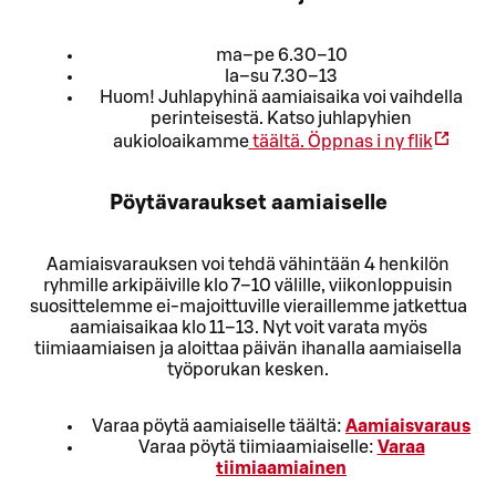
ma–pe 6.30–10
la–su 7.30–13
Huom! Juhlapyhinä aamiaisaika voi vaihdella
perinteisestä. Katso juhlapyhien
aukioloaikamme
täältä.
Öppnas i ny flik
Pöytävaraukset aamiaiselle
Aamiaisvarauksen voi tehdä vähintään 4 henkilön
ryhmille arkipäiville klo 7–10 välille, viikonloppuisin
suosittelemme ei-majoittuville vieraillemme jatkettua
aamiaisaikaa klo 11–13. Nyt voit varata myös
tiimiaamiaisen ja aloittaa päivän ihanalla aamiaisella
työporukan kesken.
Varaa pöytä aamiaiselle täältä:
Aamiaisvaraus
Varaa pöytä tiimiaamiaiselle:
Varaa
tiimiaamiainen