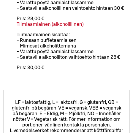
- Varattu pöytä aamiaistilassamme
- Saatavilla alkoholillinen vaihtoehto hintaan 30 €
Pris:
28,00 €
Tiimiaamiainen (alkoholillinen)
Tiimiaamiainen sisältää:
- Runsaan buffetaamiaisen
- Mimosat alkoholittomana
- Varattu pöytä aamiaistilassamme
- Saatavilla alkoholilton vaihtoehto hintaan 28 €
Pris:
30,00 €
LF = laktosfattig, L = laktosfri, G = glutenfri, GB =
glutenfri på begäran, VE = vegansk, VEB = vegansk
på begäran, E = Eldig, M = Mjölkfri, NÖ = Innehåller
nötter V = Vegetarisk rätt. För mer information om
portioner, vänligen kontakta personalen.
Livsmedelsverket rekommenderar att köttfärsbiffar