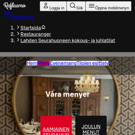
Gå till huvudinnehållet
Logga in
Sök
Öppna mobilmenyn
Boka bord
Startsida
Restauranger
Lahden Seurahuoneen kokous- ja juhlatilat
Hem
Meny
Evenemang
Tilojen esittely
Våra menyer
JOULUN
AAMIAINEN
MENUT