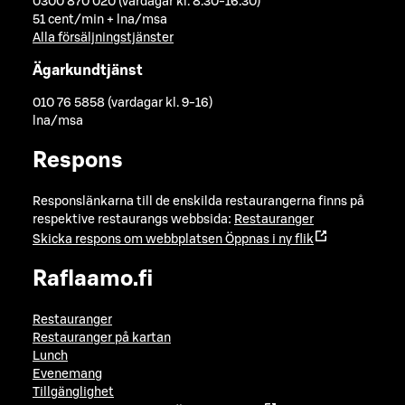
0300 870 020 (vardagar kl. 8.30-16.30)
51 cent/min + lna/msa
Alla försäljningstjänster
Ägarkundtjänst
010 76 5858 (vardagar kl. 9-16)
lna/msa
Respons
Responslänkarna till de enskilda restaurangerna finns på
respektive restaurangs webbsida:
Restauranger
Skicka respons om webbplatsen
Öppnas i ny flik
Raflaamo.fi
Restauranger
Restauranger på kartan
Lunch
Evenemang
Tillgänglighet