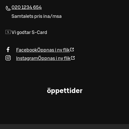
020 1234 654
Samtalets pris ina/msa
Vi godtar S-Card
Facebook
Öppnas i ny flik
Instagram
Öppnas i ny flik
öppettider