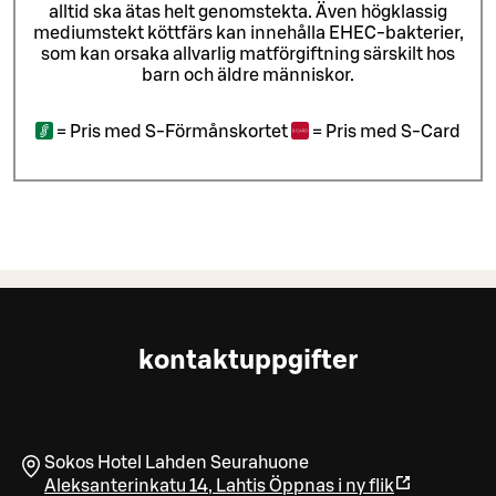
alltid ska ätas helt genomstekta. Även högklassig
mediumstekt köttfärs kan innehålla EHEC-bakterier,
som kan orsaka allvarlig matförgiftning särskilt hos
barn och äldre människor.
=
Pris med S-Förmånskortet
=
Pris med S-Card
kontaktuppgifter
Sokos Hotel Lahden Seurahuone
Aleksanterinkatu 14
,
Lahtis
Öppnas i ny flik