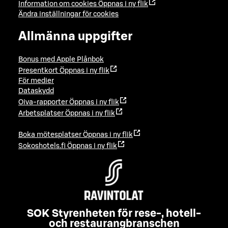
Information om cookies
Öppnas i ny flik
Ändra inställningar för cookies
Allmänna uppgifter
Bonus med Apple Plånbok
Presentkort
Öppnas i ny flik
För medier
Dataskydd
Oiva-rapporter
Öppnas i ny flik
Arbetsplatser
Öppnas i ny flik
Boka mötesplatser
Öppnas i ny flik
Sokoshotels.fi
Öppnas i ny flik
SOK Styrenheten för rese-, hotell-
och restaurangbranschen