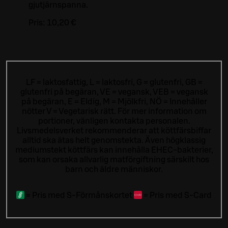
gjutjärnspanna.
Pris:
10,20 €
LF = laktosfattig, L = laktosfri, G = glutenfri, GB =
glutenfri på begäran, VE = vegansk, VEB = vegansk
på begäran, E = Eldig, M = Mjölkfri, NÖ = Innehåller
nötter V = Vegetarisk rätt. För mer information om
portioner, vänligen kontakta personalen.
Livsmedelsverket rekommenderar att köttfärsbiffar
alltid ska ätas helt genomstekta. Även högklassig
mediumstekt köttfärs kan innehålla EHEC-bakterier,
som kan orsaka allvarlig matförgiftning särskilt hos
barn och äldre människor.
=
Pris med S-Förmånskortet
=
Pris med S-Card