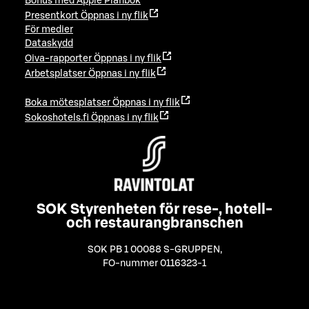
Bonus med Apple Plånbok
Presentkort
Öppnas i ny flik
För medier
Dataskydd
Oiva-rapporter
Öppnas i ny flik
Arbetsplatser
Öppnas i ny flik
Boka mötesplatser
Öppnas i ny flik
Sokoshotels.fi
Öppnas i ny flik
SOK Styrenheten för rese-, hotell-
och restaurangbranschen
SOK PB 1 00088 S-GRUPPEN
,
FO-nummer 0116323-1