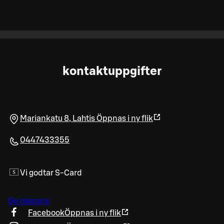
kontaktuppgifter
Mariankatu 8
,
Lahtis
Öppnas i ny flik
0447433355
Vi godtar S-Card
Ge respons
Facebook
Öppnas i ny flik