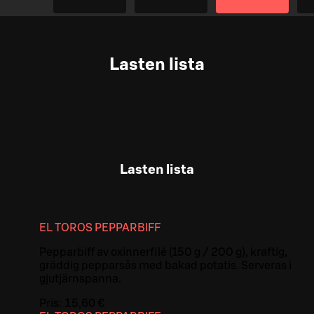
Lasten lista
Lasten lista
EL TOROS PEPPARBIFF
Pepparbiff av oxinnerfilé (150 g / 200 g), kraftig,
gräddig pepparsås med bakad potatis. Serveras i
gjutjärnspanna.
Pris:
15,60 €