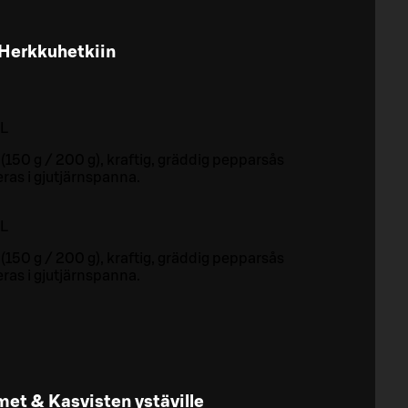
Herkkuhetkiin
L
 (150 g / 200 g), kraftig, gräddig pepparsås
ras i gjutjärnspanna.
L
 (150 g / 200 g), kraftig, gräddig pepparsås
ras i gjutjärnspanna.
et & Kasvisten ystäville