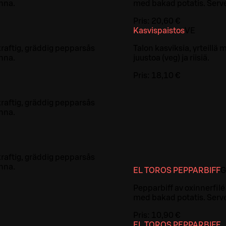
nna.
med bakad potatis. Serve
Pris:
20,60 €
Kasvispaistos
VE
 kraftig, gräddig pepparsås
Talon kasviksia, yrteillä
nna.
juustoa (veg) ja riisiä.
Pris:
18,10 €
 kraftig, gräddig pepparsås
nna.
 kraftig, gräddig pepparsås
nna.
EL TOROS PEPPARBIFF
G
Pepparbiff av oxinnerfilé
med bakad potatis. Serve
Pris:
10,90 €
EL TOROS PEPPARBIFF