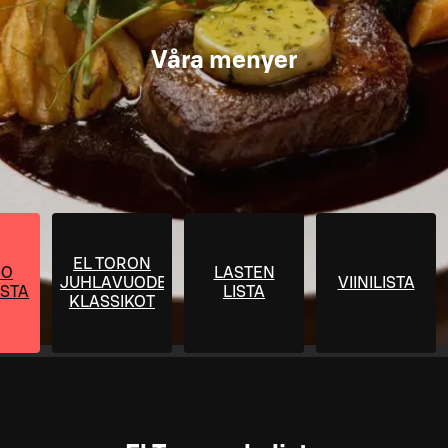
Våra menyer
EL TORON
RO
LASTEN
JUHLAVUODEN
VIINILISTA
STA
LISTA
KLASSIKOT