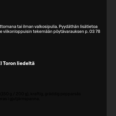
mana tai ilman valkosipulia. Pyydäthän lisätietoa
e viikonloppuisin tekemään pöytävarauksen p. 03 78
l Toron liedeltä
 (150 g / 200 g), kraftig, gräddig pepparsås
ras i gjutjärnspanna.