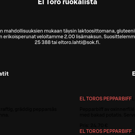
El Toro ruokalista
mahdollisuuksien mukaan täysin laktoosittomana, gluteenitto
 erikoisperunat veloitamme 2.00 lisämaksun. Suosittelemm
25 388 tai eltoro.lahti@sok.fi.
atit
E
EL TOROS PEPPARBIFF
L
 kraftig, gräddig pepparsås
Pepparbiff av oxinnerfilé
nna.
med bakad potatis. Serve
Pris:
24,70 €
EL TOROS PEPPARBIFF
L