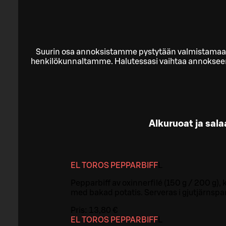
Suurin osa annoksistamme pystytään valmistamaan 
henkilökunnaltamme. Halutessasi vaihtaa annokseen
Alkuruoat ja sala
EL TOROS PEPPARBIFF
L
Pepparbiff av oxinnerfilé (150 g / 200 g),
med bakad potatis. Serveras i gjutjärnspa
Pris:
13,80 €
EL TOROS PEPPARBIFF
L