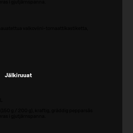
ras i gjutjärnspanna.
 mauatettua valkoviini-tomaattikastiketta,
Jälkiruuat
L
 (150 g / 200 g), kraftig, gräddig pepparsås
ras i gjutjärnspanna.