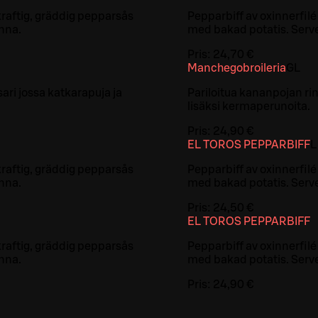
 kraftig, gräddig pepparsås
Pepparbiff av oxinnerfilé
nna.
med bakad potatis. Serve
Pris:
24,70 €
Manchegobroileria
G
L
asari jossa katkarapuja ja
Pariloitua kananpojan rin
lisäksi kermaperunoita.
Pris:
24,90 €
EL TOROS PEPPARBIFF
L
 kraftig, gräddig pepparsås
Pepparbiff av oxinnerfilé
nna.
med bakad potatis. Serve
Pris:
24,50 €
EL TOROS PEPPARBIFF
 kraftig, gräddig pepparsås
Pepparbiff av oxinnerfilé
nna.
med bakad potatis. Serve
Pris:
24,90 €