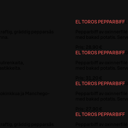
EL TOROS PEPPARBIFF
L
 kraftig, gräddig pepparsås
Pepparbiff av oxinnerfilé
nna.
med bakad potatis. Serve
Pris:
28,90 €
EL TOROS PEPPARBIFF
G
ulirenkaita,
Pepparbiff av oxinnerfilé
astikkeita.
med bakad potatis. Serve
Pris:
31,20 €
EL TOROS PEPPARBIFF
G
stokinkkua ja Manchego-
Pepparbiff av oxinnerfilé
med bakad potatis. Serve
Pris:
27,90 €
EL TOROS PEPPARBIFF
 kraftig, gräddig pepparsås
Pepparbiff av oxinnerfilé