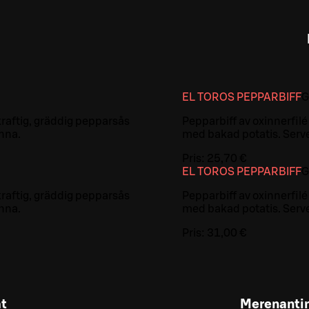
EL TOROS PEPPARBIFF
G
 kraftig, gräddig pepparsås
Pepparbiff av oxinnerfilé
nna.
med bakad potatis. Serve
Pris:
25,70 €
EL TOROS PEPPARBIFF
G
 kraftig, gräddig pepparsås
Pepparbiff av oxinnerfilé
nna.
med bakad potatis. Serve
Pris:
31,00 €
t
Merenantim