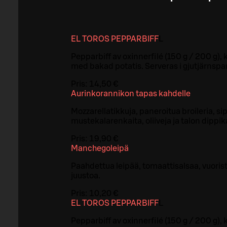
EL TOROS PEPPARBIFF
L
Pepparbiff av oxinnerfilé (150 g / 200 g),
med bakad potatis. Serveras i gjutjärnspa
Pris:
14,50 €
Aurinkorannikon tapas kahdelle
Mozzarellatikkuja, paneroitua broileria, sip
mustekalarenkaita, oliiveja ja talon dippik
Pris:
19,90 €
Manchegoleipä
Paahdettua leipää, tomaattisalsaa, vuori
juustoa.
Pris:
10,20 €
EL TOROS PEPPARBIFF
L
Pepparbiff av oxinnerfilé (150 g / 200 g),