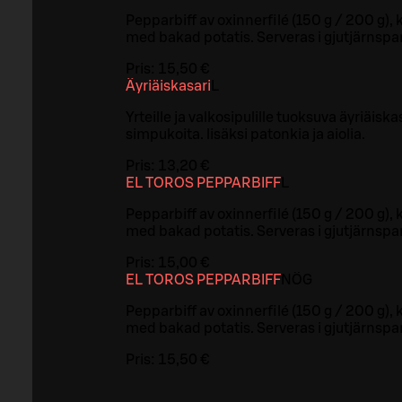
Pepparbiff av oxinnerfilé (150 g / 200 g),
med bakad potatis. Serveras i gjutjärnspa
Pris:
15,50 €
Äyriäiskasari
L
Yrteille ja valkosipulille tuoksuva äyriäisk
simpukoita. lisäksi patonkia ja aiolia.
Pris:
13,20 €
EL TOROS PEPPARBIFF
L
Pepparbiff av oxinnerfilé (150 g / 200 g),
med bakad potatis. Serveras i gjutjärnspa
Pris:
15,00 €
EL TOROS PEPPARBIFF
NÖ
G
Pepparbiff av oxinnerfilé (150 g / 200 g),
med bakad potatis. Serveras i gjutjärnspa
Pris:
15,50 €