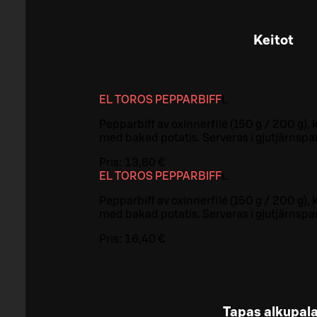
Keitot
EL TOROS PEPPARBIFF
L
Pepparbiff av oxinnerfilé (150 g / 200 g),
med bakad potatis. Serveras i gjutjärnspa
Pris:
13,80 €
EL TOROS PEPPARBIFF
L
Pepparbiff av oxinnerfilé (150 g / 200 g),
med bakad potatis. Serveras i gjutjärnspa
Pris:
16,40 €
Tapas alkupala