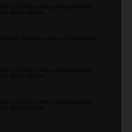
 (150 g / 200 g), kraftig, gräddig pepparsås
ras i gjutjärnspanna.
tafileetä, Manchego-juustoa, viinikastiketta,
 (150 g / 200 g), kraftig, gräddig pepparsås
ras i gjutjärnspanna.
 (150 g / 200 g), kraftig, gräddig pepparsås
ras i gjutjärnspanna.