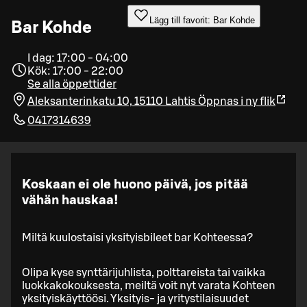
Lägg till favorit: Bar Kohde
Bar Kohde
I dag: 17:00 - 04:00
Kök: 17:00 - 22:00
Se alla öppettider
Aleksanterinkatu 10, 15110 Lahtis
Öppnas i ny flik
0417314639
Koskaan ei ole huono päivä, jos pitää
vähän hauskaa!
Miltä kuulostaisi yksityisbileet bar Kohteessa?
Olipa kyse synttärijuhlista, polttareista tai vaikka
luokkakokouksesta, meiltä voit nyt varata Kohteen
yksityiskäyttöösi. Yksityis- ja yritystilaisuudet