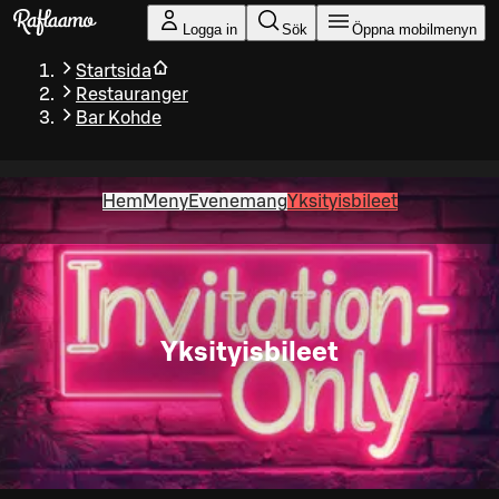
Gå till huvudinnehållet
Logga in
Sök
Öppna mobilmenyn
Startsida
Restauranger
Bar Kohde
Hem
Meny
Evenemang
Yksityisbileet
Yksityisbileet