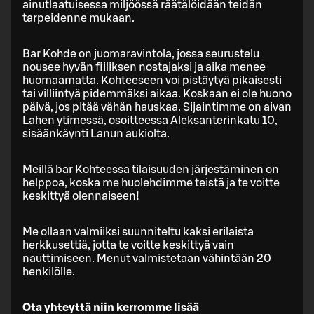
ainutlaatuisessa miljöössä räätälöidään teidän
tarpeidenne mukaan.
Bar Kohde on juomaravintola, jossa seurustelu
nousee hyvän fiiliksen nostajaksi ja aika menee
huomaamatta. Kohteeseen voi pistäytyä pikaisesti
tai villiintyä pidemmäksi aikaa. Koskaan ei ole huono
päivä, jos pitää vähän hauskaa. Sijaintimme on aivan
Lahen ytimessä, osoitteessa Aleksanterinkatu 10,
sisäänkäynti Lanun aukiolta.
Meillä bar Kohteessa tilaisuuden järjestäminen on
helppoa, koska me huolehdimme teistä ja te voitte
keskittyä olennaiseen!
Me ollaan valmiiksi suunniteltu kaksi erilaista
herkkusettiä, jotta te voitte keskittyä vain
nauttimiseen. Menut valmistetaan vähintään 20
henkilölle.
Ota yhteyttä niin kerromme lisää