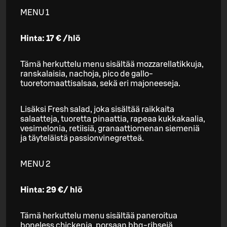
MENU 1
Hinta: 17 € /hlö
Tämä herkuttelu menu sisältää mozzarellatikkuja,
ranskalaisia, nachoja, pico de gallo-
tuoretomaattisalsaa, sekä eri majoneeseja.
Lisäksi Fresh salad, joka sisältää raikkaita
salaatteja, tuoretta pinaattia, rapeaa kukkakaalia,
vesimelonia, retiisiä, granaattiomenan siemeniä
ja täyteläistä passionvinegretteä.
MENU 2
Hinta: 29 €/ hlö
Tämä herkuttelu menu sisältää paneroitua
boneless chickenia, porsaan bbq-ribsejä,