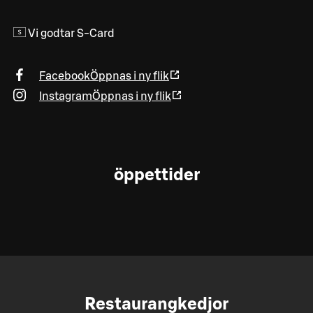
Vi godtar S-Card
Facebook
Öppnas i ny flik
Instagram
Öppnas i ny flik
öppettider
Restaurangkedjor