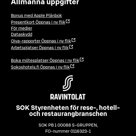
Allmänna uppgifter
Bonus med Apple Plånbok
Presentkort
Öppnas i ny flik
För medier
Dataskydd
Oiva-rapporter
Öppnas i ny flik
Arbetsplatser
Öppnas i ny flik
Boka mötesplatser
Öppnas i ny flik
Sokoshotels.fi
Öppnas i ny flik
SOK Styrenheten för rese-, hotell-
och restaurangbranschen
SOK PB 1 00088 S-GRUPPEN
,
FO-nummer 0116323-1