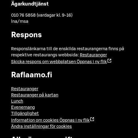
Ägarkundtjänst
010 76 5858 (vardagar kl. 9-16)
lna/msa
Respons
Responslänkarna till de enskilda restaurangerna finns på
respektive restaurangs webbsida:
Restauranger
Skicka respons om webbplatsen
Öppnas i ny flik
Raflaamo.fi
Restauranger
Restauranger på kartan
Lunch
Evenemang
Tillgänglighet
Information om cookies
Öppnas i ny flik
Ändra inställningar för cookies