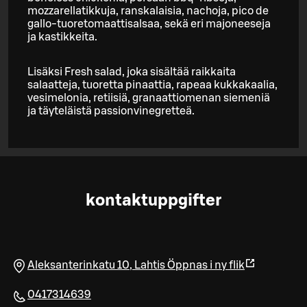
mozzarellatikkuja, ranskalaisia, nachoja, pico de
gallo-tuoretomaattisalsaa, sekä eri majoneeseja
ja kastikkeita.
Lisäksi Fresh salad, joka sisältää raikkaita
salaatteja, tuoretta pinaattia, rapeaa kukkakaalia,
vesimelonia, retiisiä, granaattiomenan siemeniä
ja täyteläistä passionvinegretteä.
kontaktuppgifter
Aleksanterinkatu 10
,
Lahtis
Öppnas i ny flik
0417314639