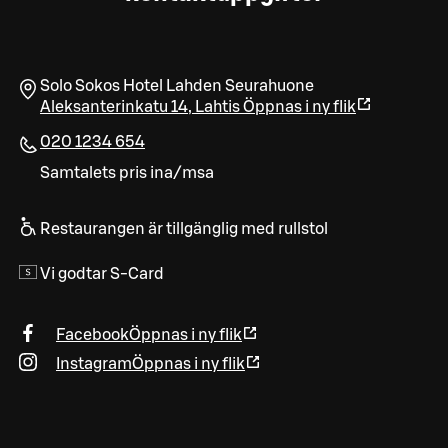
Solo Sokos Hotel Lahden Seurahuone
Aleksanterinkatu 14
,
Lahtis
Öppnas i ny flik
020 1234 654
Samtalets pris ina/msa
Restaurangen är tillgänglig med rullstol
Vi godtar S-Card
Facebook
Öppnas i ny flik
Instagram
Öppnas i ny flik