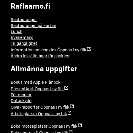
Raflaamo.fi
Restauranger
Restauranger på kartan
Lunch
Evenemang
Tillgänglighet
Information om cookies
Öppnas i ny flik
Ändra inställningar för cookies
Allmänna uppgifter
Bonus med Apple Plånbok
Presentkort
Öppnas i ny flik
För medier
Dataskydd
Oiva-rapporter
Öppnas i ny flik
Arbetsplatser
Öppnas i ny flik
Boka mötesplatser
Öppnas i ny flik
Sokoshotels.fi
Öppnas i ny flik