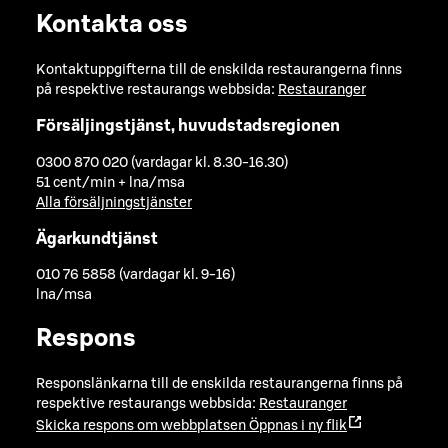
Kontakta oss
Kontaktuppgifterna till de enskilda restaurangerna finns
på respektive restaurangs webbsida:
Restauranger
Försäljingstjänst, huvudstadsregionen
0300 870 020 (vardagar kl. 8.30-16.30)
51 cent/min + lna/msa
Alla försäljningstjänster
Ägarkundtjänst
010 76 5858 (vardagar kl. 9-16)
lna/msa
Respons
Responslänkarna till de enskilda restaurangerna finns på
respektive restaurangs webbsida:
Restauranger
Skicka respons om webbplatsen
Öppnas i ny flik