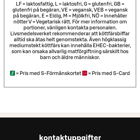
LF = laktosfattig, L = laktosfri, G = glutenfri, GB =
glutenfri på begäran, VE = vegansk, VEB = vegansk
på begäran, E = Eldig, M = Mjölkfri, NÖ = Innehåller
nötter V = Vegetarisk rätt. För mer information om
portioner, vänligen kontakta personalen.
Livsmedelsverket rekommenderar att köttfärsbiffar
alltid ska ätas helt genomstekta. Även högklassig
mediumstekt köttfärs kan innehålla EHEC-bakterier,
som kan orsaka allvarlig matförgiftning särskilt hos
barn och äldre människor.
=
Pris med S-Förmånskortet
=
Pris med S-Card
kontaktuppgifter