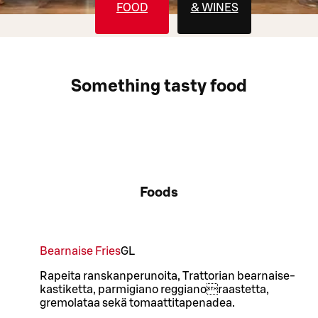
FOOD
& WINES
Something tasty food
Foods
Bearnaise Fries
G
L
Rapeita ranskanperunoita, Trattorian bearnaise-
kastiketta, parmigiano reggianoraastetta,
gremolataa sekä tomaattitapenadea.