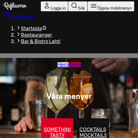
Gå till huvudinnehållet
Logga in
Sök
Öppna mobilmenyn
Boka bord
Startsida
Restauranger
Bar & Bistro Lahti
Hem
Meny
Våra menyer
SOMETHING
COCKTAILS,
TASTY
MOCKTAILS