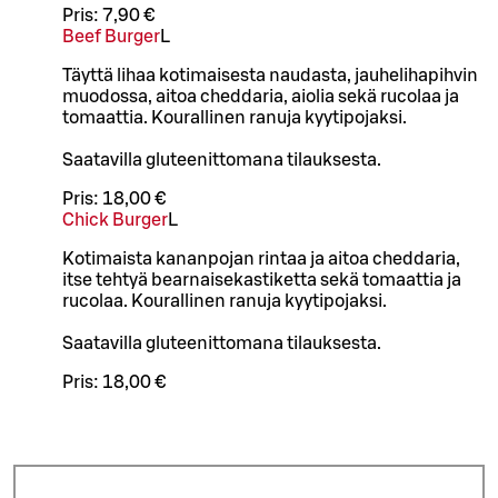
Pris:
7,90 €
Beef Burger
L
Täyttä lihaa kotimaisesta naudasta, jauhelihapihvin
muodossa, aitoa cheddaria, aiolia sekä rucolaa ja
tomaattia. Kourallinen ranuja kyytipojaksi.
Saatavilla gluteenittomana tilauksesta.
Pris:
18,00 €
Chick Burger
L
Kotimaista kananpojan rintaa ja aitoa cheddaria,
itse tehtyä bearnaisekastiketta sekä tomaattia ja
rucolaa. Kourallinen ranuja kyytipojaksi.
Saatavilla gluteenittomana tilauksesta.
Pris:
18,00 €