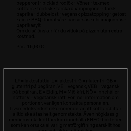
pepperoni • picklad rödlök • Vöner • texmex
köttfärs • tonfisk • färska champinjoner • färsk
paprika • dubbelost • vegansk pizzatopping • getost
• aioli • BBQ-tomatsås • caesarsås • chilimajonnäs •
paprikasylt
Om du så önskar får du vitlök på pizzan utan extra
kostnad.
Pris:
15,90 €
LF = laktosfattig, L = laktosfri, G = glutenfri, GB =
glutenfri på begäran, VE = vegansk, VEB = vegansk
på begäran, E = Eldig, M = Mjölkfri, NÖ = Innehåller
nötter V = Vegetarisk rätt. För mer information om
portioner, vänligen kontakta personalen.
Livsmedelsverket rekommenderar att köttfärsbiffar
alltid ska ätas helt genomstekta. Även högklassig
mediumstekt köttfärs kan innehålla EHEC-bakterier,
som kan orsaka allvarlig matförgiftning särskilt hos
barn och äldre människor.