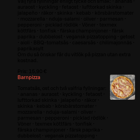
Välj fyra fyllningar enligt tycke och smak: • ananas •
auraost • kyckling • fetaost • lufttorkad skinka •
jalapeño • räkor • skinka • kebab • körsbärstomater
• mozzarella • nduja-salami • oliver • parmesan •
pepperoni • picklad rödlök • Vöner • texmex
köttfärs • tonfisk • färska champinjoner • färsk
paprika • dubbelost • vegansk pizzatopping • getost
• aioli • BBQ-tomatsås • caesarsås • chilimajonnäs •
paprikasylt
Om du så önskar får du vitlök på pizzan utan extra
kostnad.
Pris:
15,90 €
Barnpizza
Tomatsås, ost och två valfria fyllningar:
• ananas • auraost • kyckling • fetaost •
lufttorkad skinka • jalapeño • räkor •
skinka • kebab • körsbärstomater •
mozzarella • nduja-salami • oliver •
parmesan • pepperoni • picklad rödlök •
Vöner • texmex köttfärs • tonfisk •
färska champinjoner • färsk paprika •
dubbelost • vegansk pizzatopping •