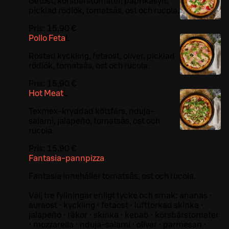
Getost, körsbärstomater, paprikasylt,
picklad rödlök, tomatsås, ost och rucola.
Pris:
15,90 €
Pollo Feta
L
Rostad kyckling, fetaost, oliver, picklad
rödlök, tomatsås, ost och rucola.
Pris:
15,90 €
Hot Meat
L
Texmex-kryddad köttfärs, nduja-
salami, jalapeño, tomatsås, ost och
rucola.
Pris:
15,90 €
Fantasia-pannpizza
Fantasia innehåller tomatsås, ost och rucola.
Välj tre fyllningar enligt tycke och smak: ananas •
auraost • kyckling • fetaost • lufttorkad skinka •
jalapeño • räkor • skinka • kebab • körsbärstomater
• mozzarella • nduja-salami • oliver • parmesan •