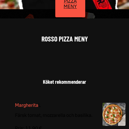
PIZZA
MENY
ROSSO PIZZA MENY
Köket rekommenderar
Margherita
L
Färsk tomat, mozzarella och basilika.
Pris:
11,90 €