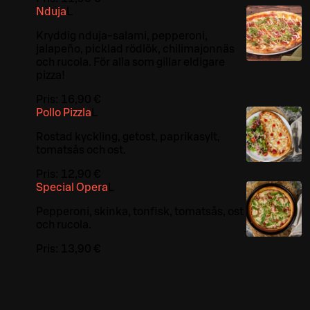
Nduja
L
Kryddig nduja-salami, pepperoni,
jalapeño, picklad rödlök, chilimajonnäs
och rucola. För alla som gillar eldigare
pizza!
Pris:
16,90 €
Pollo Pizzla
L
Rostad kyckling, getost, paprikasylt,
tomatsås och ost.
Pris:
12,90 €
Special Opera
L
Pepperoni, skinka, tonfisk, tomatsås, ost
och rucola.
Pris:
13,90 €