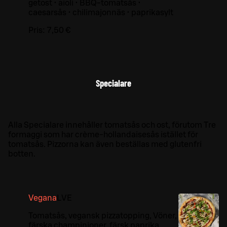
getost • aioli • BBQ-tomatsås •
caesarsås • chilimajonnäs • paprikasylt
Pris:
7,50 €
Specialare
Alla Specialare innehåller tomatsås och ost, förutom Tre
formaggi som har crème-hollandaisesås istället för
tomatsås. Pizzorna kan även beställas med glutenfri
botten.
Vegana
L
VE
Tomatsås, vegansk pizzatopping, Vöner,
färska champinjoner, färsk paprika,