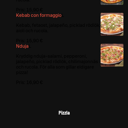
rucola.
Pris:
15,90 €
Kebab con formaggio
L
Kebab, fetaost, jalapeño, picklad rödlök,
aioli och rucola.
Pris:
15,90 €
Nduja
L
Kryddig nduja-salami, pepperoni,
jalapeño, picklad rödlök, chilimajonnäs
och rucola. För alla som gillar eldigare
pizza!
Pris:
16,90 €
Pizzla