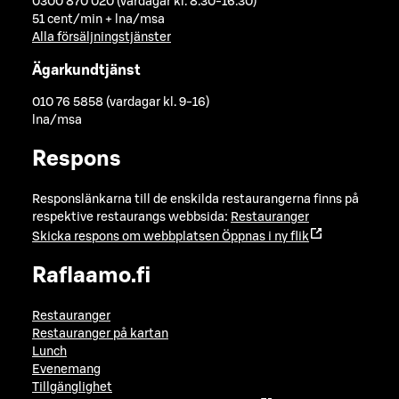
0300 870 020 (vardagar kl. 8.30-16.30)
51 cent/min + lna/msa
Alla försäljningstjänster
Ägarkundtjänst
010 76 5858 (vardagar kl. 9-16)
lna/msa
Respons
Responslänkarna till de enskilda restaurangerna finns på
respektive restaurangs webbsida:
Restauranger
Skicka respons om webbplatsen
Öppnas i ny flik
Raflaamo.fi
Restauranger
Restauranger på kartan
Lunch
Evenemang
Tillgänglighet