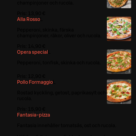
champinjoner och rucola.
Pris:
13,90 €
Alla Rosso
L
Pepperoni, skinka, färska
champinjoner, räkor, oliver och rucola.
Pris:
14,90 €
Opera special
L
Pepperoni, tonfisk, skinka och rucola.
Pris:
12,90 €
Pollo Formaggio
L
Rostad kyckling, getost, paprikasylt och
rucola.
Pris:
15,90 €
Fantasia-pizza
Fantasia innehåller tomatsås, ost och rucola.