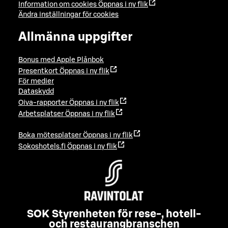
Information om cookies
Öppnas i ny flik
Ändra inställningar för cookies
Allmänna uppgifter
Bonus med Apple Plånbok
Presentkort
Öppnas i ny flik
För medier
Dataskydd
Oiva-rapporter
Öppnas i ny flik
Arbetsplatser
Öppnas i ny flik
Boka mötesplatser
Öppnas i ny flik
Sokoshotels.fi
Öppnas i ny flik
SOK Styrenheten för rese-, hotell-
och restaurangbranschen