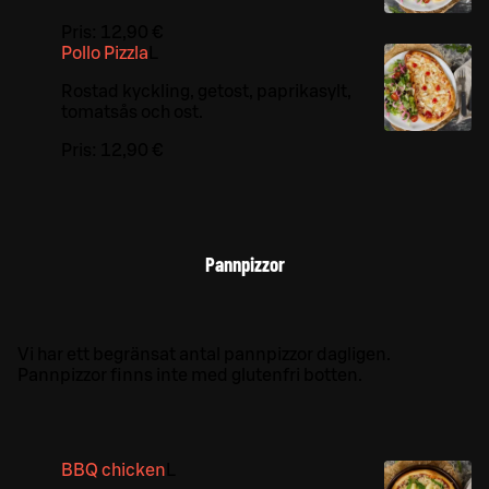
Pris:
12,90 €
Pollo Pizzla
L
Rostad kyckling, getost, paprikasylt,
tomatsås och ost.
Pris:
12,90 €
Pannpizzor
Vi har ett begränsat antal pannpizzor dagligen.
Pannpizzor finns inte med glutenfri botten.
BBQ chicken
L