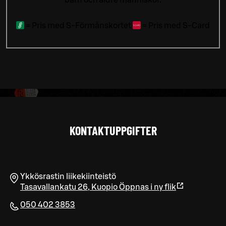
=
Pris med S-Förmånskortet
=
Pris med S-Card
KONTAKTUPPGIFTER
Ykkösrastin liikekiinteistö
Tasavallankatu 26
,
Kuopio
Öppnas i ny flik
050 402 3853