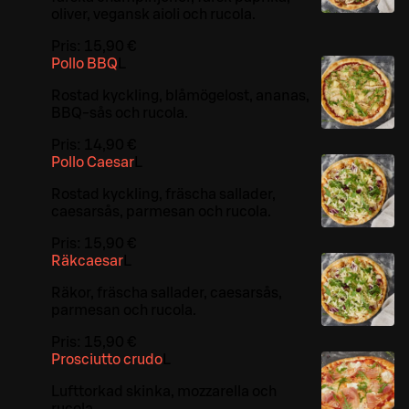
oliver, vegansk aioli och rucola.
Pris:
15,90 €
Pollo BBQ
L
Rostad kyckling, blåmögelost, ananas,
BBQ-sås och rucola.
Pris:
14,90 €
Pollo Caesar
L
Rostad kyckling, fräscha sallader,
caesarsås, parmesan och rucola.
Pris:
15,90 €
Räkcaesar
L
Räkor, fräscha sallader, caesarsås,
parmesan och rucola.
Pris:
15,90 €
Prosciutto crudo
L
Lufttorkad skinka, mozzarella och