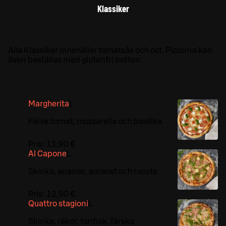
Klassiker
Alla Klassiker innehåller tomatsås och ost. Pizzorna kan
även beställas med glutenfri botten.
Margherita
L
Färsk tomat, mozzarella och basilika.
Pris:
11,90 €
Al Capone
L
Skinka, ananas, auraost och rucola.
Pris:
12,90 €
Quattro stagioni
L
Skinka, räkor, tonfisk, färska