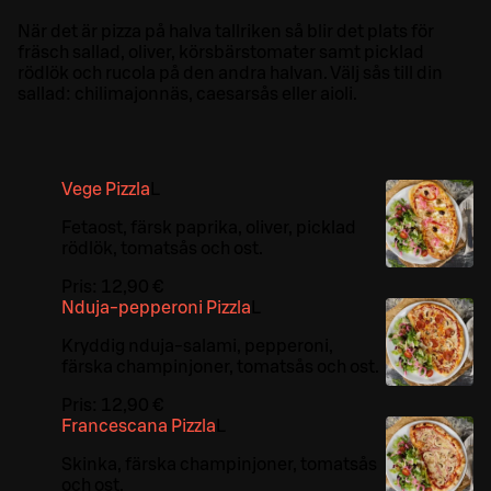
När det är pizza på halva tallriken så blir det plats för
fräsch sallad, oliver, körsbärstomater samt picklad
rödlök och rucola på den andra halvan. Välj sås till din
sallad: chilimajonnäs, caesarsås eller aioli.
Vege Pizzla
L
Fetaost, färsk paprika, oliver, picklad
rödlök, tomatsås och ost.
Pris:
12,90 €
Nduja-pepperoni Pizzla
L
Kryddig nduja-salami, pepperoni,
färska champinjoner, tomatsås och ost.
Pris:
12,90 €
Francescana Pizzla
L
Skinka, färska champinjoner, tomatsås
och ost.