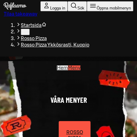
Gå till huvudinnehållet
Logga in
Sök
Öppna mobilmenyn
Tilaa takeaway
Startsida
…
Rosso Pizza
Rosso Pizza Ykkösrasti, Kuopio
Hem
Meny
VÅRA MENYER
ROSSO