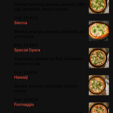
Rostad kyckling, ananas, auraost, BBQ-
sås, tomatsås, ost och rucola.
Pris:
15,90 €
Sienna
L
Skinka, ananas, auraost, tomatsås, ost
och rucola.
Pris:
13,90 €
Special Opera
L
Pepperoni, skinka, tonfisk, tomatsås,
ost och rucola.
Pris:
13,90 €
Hawaiji
L
Skinka, ananas, tomatsås, ost och
rucola.
Pris:
13,90 €
Formaggio
L