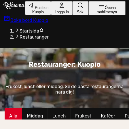
Gå till huvudinnehållet
Position
Öppna
Kuopio
Logga in
Sök
mobilmenyn
Boka bord
Kuopio
Startsida
Restauranger
Restauranger: Kuopio
Frukost, lunch eller middag. Se de bästa restaurangerna
nära dig!
Alla
Middag
Lunch
Frukost
Kaféer
P