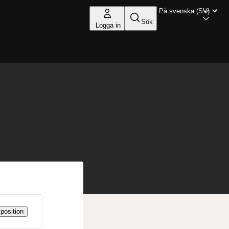
Sök
Logga in
position