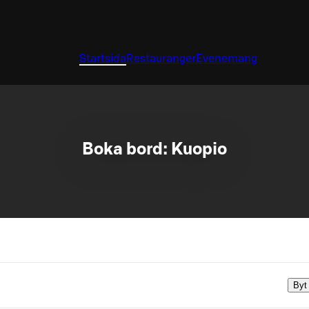
Startsida
Restauranger
Evenemang
Boka bord: Kuopio
Byt 