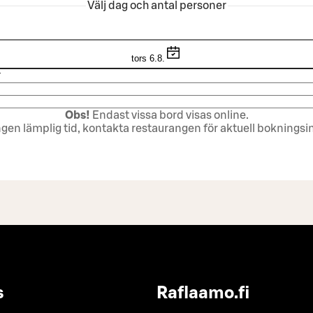
Välj dag och antal personer
tors 6.8.
r
Obs!
Endast vissa bord visas online.
ingen lämplig tid, kontakta restaurangen för aktuell bokningsi
s
Raflaamo.fi