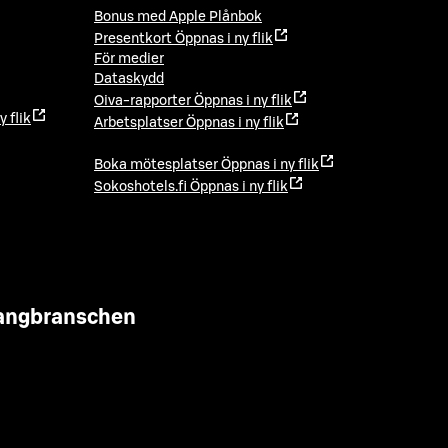
Bonus med Apple Plånbok
Presentkort
Öppnas i ny flik
För medier
Dataskydd
Oiva-rapporter
Öppnas i ny flik
y flik
Arbetsplatser
Öppnas i ny flik
Boka mötesplatser
Öppnas i ny flik
Sokoshotels.fi
Öppnas i ny flik
urangbranschen