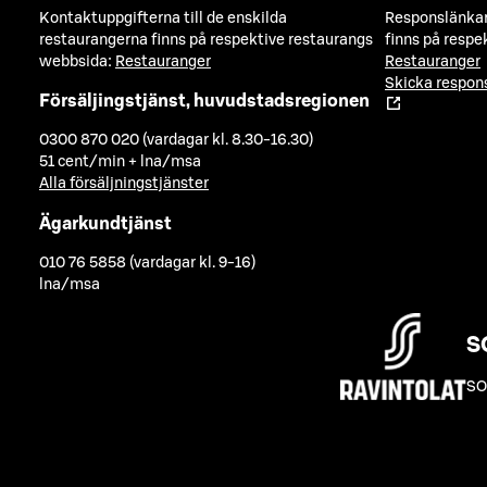
Kontaktuppgifterna till de enskilda
Responslänkarn
restaurangerna finns på respektive restaurangs
finns på respe
webbsida:
Restauranger
Restauranger
Skicka respo
Försäljingstjänst, huvudstadsregionen
0300 870 020 (vardagar kl. 8.30-16.30)
51 cent/min + lna/msa
Alla försäljningstjänster
Ägarkundtjänst
010 76 5858 (vardagar kl. 9-16)
lna/msa
S
SO