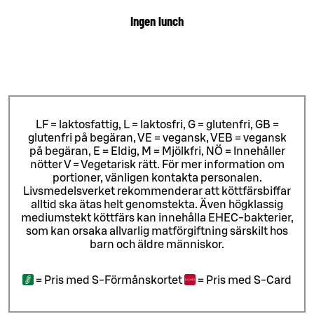
Ingen lunch
LF = laktosfattig, L = laktosfri, G = glutenfri, GB =
glutenfri på begäran, VE = vegansk, VEB = vegansk
på begäran, E = Eldig, M = Mjölkfri, NÖ = Innehåller
nötter V = Vegetarisk rätt. För mer information om
portioner, vänligen kontakta personalen.
Livsmedelsverket rekommenderar att köttfärsbiffar
alltid ska ätas helt genomstekta. Även högklassig
mediumstekt köttfärs kan innehålla EHEC-bakterier,
som kan orsaka allvarlig matförgiftning särskilt hos
barn och äldre människor.
=
Pris med S-Förmånskortet
=
Pris med S-Card