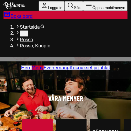
Gå till huvudinnehållet
Logga in
Sök
Öppna mobilmenyn
Boka bord
Startsida
…
Rosso
Rosso, Kuopio
Hem
Meny
Evenemang
Kokoukset ja juhlat
VÅRA MENYER