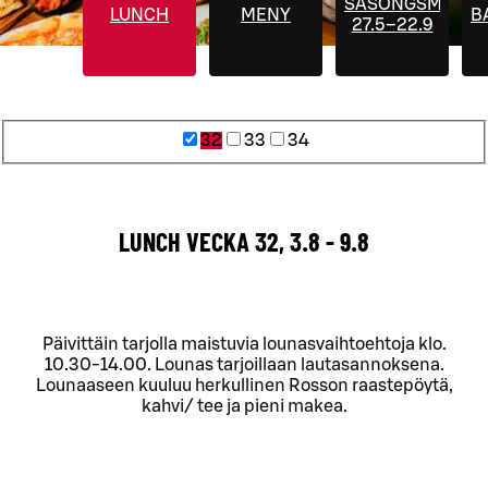
SÄSONGSMENYE
LUNCH
MENY
B
27.5–22.9
32
33
34
LUNCH VECKA 32, 3.8 - 9.8
Päivittäin tarjolla maistuvia lounasvaihtoehtoja klo.
10.30-14.00. Lounas tarjoillaan lautasannoksena.
Lounaaseen kuuluu herkullinen Rosson raastepöytä,
kahvi/ tee ja pieni makea.