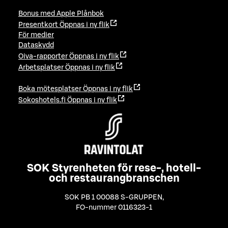
Bonus med Apple Plånbok
Presentkort
Öppnas i ny flik
För medier
Dataskydd
Oiva-rapporter
Öppnas i ny flik
Arbetsplatser
Öppnas i ny flik
Boka mötesplatser
Öppnas i ny flik
Sokoshotels.fi
Öppnas i ny flik
SOK Styrenheten för rese-, hotell-
och restaurangbranschen
SOK PB 1 00088 S-GRUPPEN
,
FO-nummer 0116323-1